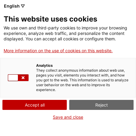
Menú
Cerc
. Obre en una nova finestra.
English ▽
This website uses cookies
ACCIÓ - Agència per al creixement de les empreses
ACCIÓ - Agència per al creixement de les empreses
Cercador
We use own and third-party cookies to improve your browsing
Inici
experience, analyze web traffic, and personalize the content
Agenda
displayed. You can accept all cookies or configure them.
Ajuts i serveis
More information on the use of cookies on this website.
Missió Institucional i
Països
Empresarial a Singapur
Analytics
Serveis d'internacionalització
Serveis d'innovació
They collect anonymous information about web use,
Sectors
pages you visit, elements you interact with, and how
you got to the web. This information is used to analyze
Convocatòries d'ajuts obertes
Últimes notícies
user behavior on the web and to improve its
Activitats
Missions empresarials
experience.
Properes activitats
Del 10 al 13 de juliol del 2016
ACCIÓ
Accept all
Reject
Inscripcions fins al 10 de juliol
. Obre en una nova finestra.
Contacte
Save and close
Gratuït
ca