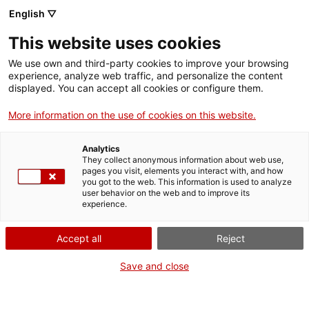
Menú
Cerc
. Obre en una nova finestra.
English ▽
This website uses cookies
ACCIÓ - Agència per al creixement de les empreses
ACCIÓ - Agència per al creixement de les empreses
Cercador
We use own and third-party cookies to improve your browsing
Inici
experience, analyze web traffic, and personalize the content
Agenda
displayed. You can accept all cookies or configure them.
Ajuts i serveis
More information on the use of cookies on this website.
Oportunitats de negoci en
Països
el sector dels drons al
Analytics
Serveis d'internacionalització
Serveis d'innovació
They collect anonymous information about web use,
Sectors
pages you visit, elements you interact with, and how
Canadà
you got to the web. This information is used to analyze
Convocatòries d'ajuts obertes
Últimes notícies
user behavior on the web and to improve its
Activitats
experience.
Properes activitats
Jornades i conferències
ACCIÓ
Accept all
Reject
Divendres
, 9 de març del 2018
. Obre en una nova finestra.
Contacte
Save and close
De 12.50 h a 14.00 h
Inscripcions fins al 8 de març
ca