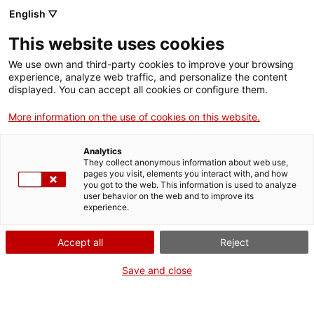
Menú
Cerc
. Obre en una nova finestra.
English ▽
This website uses cookies
ACCIÓ - Agència per al creixement de les empreses
ACCIÓ - Agència per al creixement de les empreses
Cercador
We use own and third-party cookies to improve your browsing
Inici
experience, analyze web traffic, and personalize the content
Agenda
displayed. You can accept all cookies or configure them.
Ajuts i serveis
More information on the use of cookies on this website.
Ajuts INNOTEC per a pimes
Països
Analytics
Serveis d'internacionalització
Serveis d'innovació
They collect anonymous information about web use,
Sectors
pages you visit, elements you interact with, and how
Informació sobre ajuts i serveis
you got to the web. This information is used to analyze
Convocatòries d'ajuts obertes
Últimes notícies
user behavior on the web and to improve its
Activitats
Dijous
, 14 de juny del 2018
experience.
De 16.00 h a 18.00 h
Properes activitats
ACCIÓ
Inscripcions fins al 12 de juny
Accept all
Reject
. Obre en una nova finestra.
Contacte
Gratuït
Save and close
ca
Places exhaurides