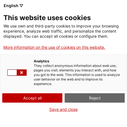
Menú
Cerc
. Obre en una nova finestra.
English ▽
This website uses cookies
ACCIÓ - Agència per al creixement de les empreses
ACCIÓ - Agència per al creixement de les empreses
Cercador
We use own and third-party cookies to improve your browsing
Inici
experience, analyze web traffic, and personalize the content
Agenda
displayed. You can accept all cookies or configure them.
Ajuts i serveis
More information on the use of cookies on this website.
Finançament alternatiu per
Països
a emprenedors i pimes
Analytics
Serveis d'internacionalització
Serveis d'innovació
They collect anonymous information about web use,
Sectors
pages you visit, elements you interact with, and how
you got to the web. This information is used to analyze
Convocatòries d'ajuts obertes
Últimes notícies
user behavior on the web and to improve its
Activitats
Jornades i conferències
experience.
Properes activitats
Dijous
, 29 de novembre del 2018
ACCIÓ
Accept all
Reject
De 09.30 h a 11.00 h
. Obre en una nova finestra.
Contacte
Save and close
Gratuït
ca