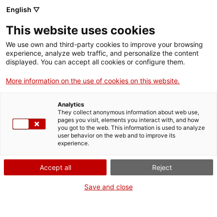
Menú
Cerc
. Obre en una nova finestra.
English ▽
This website uses cookies
ACCIÓ - Agència per al creixement de les empreses
ACCIÓ - Agència per al creixement de les empreses
Cercador
We use own and third-party cookies to improve your browsing
Inici
experience, analyze web traffic, and personalize the content
Agenda
displayed. You can accept all cookies or configure them.
Ajuts i serveis
More information on the use of cookies on this website.
L'inversor respon amb
Països
Josep Solé de OneRagtime
Analytics
Serveis d'internacionalització
Serveis d'innovació
They collect anonymous information about web use,
Sectors
pages you visit, elements you interact with, and how
you got to the web. This information is used to analyze
Convocatòries d'ajuts obertes
Últimes notícies
user behavior on the web and to improve its
Activitats
Jornades i conferències
experience.
Properes activitats
Dimarts
, 4 de desembre del 2018
ACCIÓ
Accept all
Reject
De 13.00 h a 14.00 h
. Obre en una nova finestra.
Contacte
Save and close
Gratuït
ca