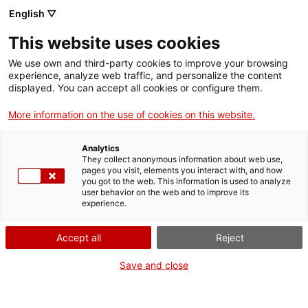
Menú
Cerc
. Obre en una nova finestra.
English ▽
This website uses cookies
ACCIÓ - Agència per al creixement de les empreses
ACCIÓ - Agència per al creixement de les empreses
Cercador
We use own and third-party cookies to improve your browsing
Inici
experience, analyze web traffic, and personalize the content
Agenda
displayed. You can accept all cookies or configure them.
Ajuts i serveis
More information on the use of cookies on this website.
3r Fòrum d'Inversió CAT
Països
SUD
Analytics
Serveis d'internacionalització
Serveis d'innovació
They collect anonymous information about web use,
Sectors
pages you visit, elements you interact with, and how
you got to the web. This information is used to analyze
Convocatòries d'ajuts obertes
Últimes notícies
user behavior on the web and to improve its
Activitats
Fires i congressos
experience.
Properes activitats
Dijous
, 31 de gener del 2019
ACCIÓ
Accept all
Reject
De 09.00 h a 12.30 h
. Obre en una nova finestra.
Contacte
Save and close
Gratuït
ca