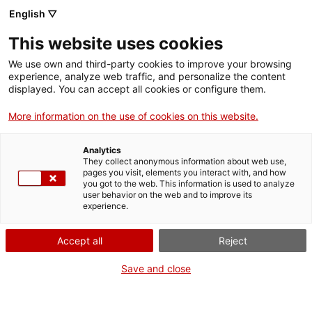
Menú
Cerc
. Obre en una nova finestra.
English ▽
This website uses cookies
ACCIÓ - Agència per al creixement de les empreses
ACCIÓ - Agència per al creixement de les empreses
Cercador
We use own and third-party cookies to improve your browsing
Inici
experience, analyze web traffic, and personalize the content
Agenda
displayed. You can accept all cookies or configure them.
Ajuts i serveis
More information on the use of cookies on this website.
Innovation Days: Clúster
Països
Residus
Analytics
Serveis d'internacionalització
Serveis d'innovació
They collect anonymous information about web use,
Sectors
pages you visit, elements you interact with, and how
you got to the web. This information is used to analyze
Convocatòries d'ajuts obertes
Últimes notícies
user behavior on the web and to improve its
Activitats
Jornades i conferències
experience.
Properes activitats
21 i 22 de juny del 2021
ACCIÓ
Accept all
Reject
De 09.30 h a 16.30 h
. Obre en una nova finestra.
Contacte
Inscripcions fins al 17 de juny
Save and close
Gratuït
ca