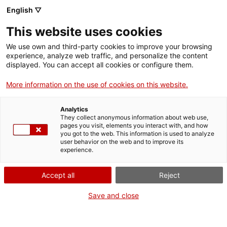
Menú
Cerc
. Obre en una nova finestra.
English ▽
This website uses cookies
ACCIÓ - Agència per al creixement de les empreses
ACCIÓ - Agència per al creixement de les empreses
Cercador
We use own and third-party cookies to improve your browsing
Inici
experience, analyze web traffic, and personalize the content
Agenda
displayed. You can accept all cookies or configure them.
Ajuts i serveis
More information on the use of cookies on this website.
Showroom de finançament
Països
alternatiu per a startups i
Analytics
Serveis d'internacionalització
Serveis d'innovació
They collect anonymous information about web use,
Sectors
pages you visit, elements you interact with, and how
scaleups d’impacte social
you got to the web. This information is used to analyze
Convocatòries d'ajuts obertes
Últimes notícies
user behavior on the web and to improve its
Activitats
experience.
Properes activitats
Jornades i conferències
ACCIÓ
Accept all
Reject
Dimarts
, 6 de juliol del 2021
. Obre en una nova finestra.
Contacte
Save and close
De 09.30 h a 10.40 h
ca
Gratuït