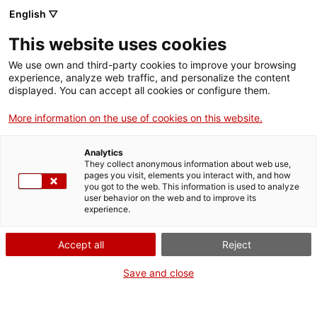
Menú
Cerc
. Obre en una nova finestra.
English ▽
This website uses cookies
ACCIÓ - Agència per al creixement de les empreses
ACCIÓ - Agència per al creixement de les empreses
Cercador
We use own and third-party cookies to improve your browsing
Inici
experience, analyze web traffic, and personalize the content
Agenda
displayed. You can accept all cookies or configure them.
Ajuts i serveis
More information on the use of cookies on this website.
Horizon Europe Infoday
Països
Cluster 2: Patrimoni
Analytics
Serveis d'internacionalització
Serveis d'innovació
They collect anonymous information about web use,
Sectors
pages you visit, elements you interact with, and how
cultural i indústries
you got to the web. This information is used to analyze
Convocatòries d'ajuts obertes
Últimes notícies
user behavior on the web and to improve its
Activitats
culturals i creatives
experience.
Properes activitats
ACCIÓ
Accept all
Reject
Reunions amb experts
. Obre en una nova finestra.
Contacte
Save and close
Dijous
, 12 de gener del 2023
ca
De 09.30 h a 14.00 h