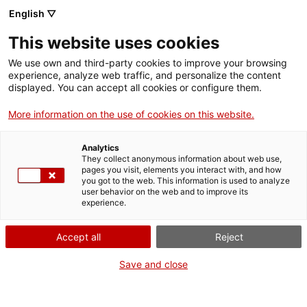
Menú
Cerc
. Obre en una nova finestra.
English ▽
This website uses cookies
ACCIÓ - Agència per al creixement de les empreses
ACCIÓ - Agència per al creixement de les empreses
Cercador
We use own and third-party cookies to improve your browsing
Inici
experience, analyze web traffic, and personalize the content
Agenda
displayed. You can accept all cookies or configure them.
Ajuts i serveis
More information on the use of cookies on this website.
Valor compartit en
Països
l'estratègia de les
Analytics
Serveis d'internacionalització
Serveis d'innovació
They collect anonymous information about web use,
Sectors
pages you visit, elements you interact with, and how
empreses. Cap a un model
you got to the web. This information is used to analyze
Convocatòries d'ajuts obertes
Últimes notícies
user behavior on the web and to improve its
Activitats
sostenible de futur. Jornada
experience.
Properes activitats
ACCIÓ
a Tortosa.
Accept all
Reject
. Obre en una nova finestra.
Contacte
Save and close
Jornades i conferències
ca