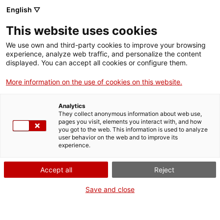
Menú
Cerc
. Obre en una nova finestra.
English ▽
This website uses cookies
ACCIÓ - Agència per al creixement de les empreses
ACCIÓ - Agència per al creixement de les empreses
Cercador
We use own and third-party cookies to improve your browsing
Inici
experience, analyze web traffic, and personalize the content
Agenda
displayed. You can accept all cookies or configure them.
Ajuts i serveis
More information on the use of cookies on this website.
Lean Management avançat
Països
per a empreses industrials
Analytics
Serveis d'internacionalització
Serveis d'innovació
They collect anonymous information about web use,
Sectors
pages you visit, elements you interact with, and how
you got to the web. This information is used to analyze
Convocatòries d'ajuts obertes
Últimes notícies
user behavior on the web and to improve its
Activitats
Workshops i formacions
experience.
Properes activitats
Divendres
, 15 de març del 2024
ACCIÓ
Accept all
Reject
De 10.00 h a 13.30 h
. Obre en una nova finestra.
Contacte
Save and close
Gratuït
ca