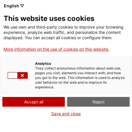
Menú
Cerc
. Obre en una nova finestra.
English ▽
This website uses cookies
ACCIÓ - Agència per al creixement de les empreses
ACCIÓ - Agència per al creixement de les empreses
Cercador
We use own and third-party cookies to improve your browsing
Inici
experience, analyze web traffic, and personalize the content
Agenda
displayed. You can accept all cookies or configure them.
Ajuts i serveis
More information on the use of cookies on this website.
Horizon Europe: Jornada de
Països
revisió de propostes per a
Analytics
Serveis d'internacionalització
Serveis d'innovació
They collect anonymous information about web use,
Sectors
pages you visit, elements you interact with, and how
les convocatòries de 2024
you got to the web. This information is used to analyze
Convocatòries d'ajuts obertes
Últimes notícies
user behavior on the web and to improve its
Activitats
del Clúster 1 (Salut)
experience.
Properes activitats
ACCIÓ
Accept all
Reject
Reunions amb experts
. Obre en una nova finestra.
Contacte
Save and close
Dijous
, 21 de març del 2024
ca
De 10.00 h a 14.00 h