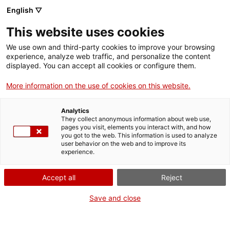
Menú
Cerc
. Obre en una nova finestra.
English ▽
This website uses cookies
ACCIÓ - Agència per al creixement de les empreses
ACCIÓ - Agència per al creixement de les empreses
Cercador
We use own and third-party cookies to improve your browsing
Inici
experience, analyze web traffic, and personalize the content
Agenda
displayed. You can accept all cookies or configure them.
Ajuts i serveis
More information on the use of cookies on this website.
Presentació de la
Països
convocatòria 2024 Nuclis
Analytics
Serveis d'internacionalització
Serveis d'innovació
They collect anonymous information about web use,
Sectors
pages you visit, elements you interact with, and how
d’R+D empresarial
you got to the web. This information is used to analyze
Convocatòries d'ajuts obertes
Últimes notícies
user behavior on the web and to improve its
Activitats
experience.
Properes activitats
Informació sobre ajuts i serveis
ACCIÓ
Accept all
Reject
Dilluns
, 29 d'abril del 2024
. Obre en una nova finestra.
Contacte
Save and close
De 09.00 h a 10.30 h
ca
Gratuït