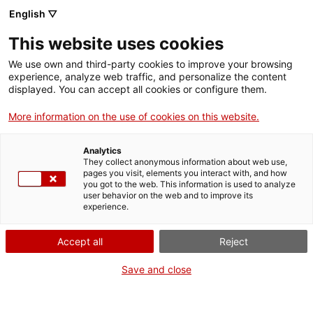
Menú
Cerc
. Obre en una nova finestra.
English ▽
This website uses cookies
ACCIÓ - Agència per al creixement de les empreses
ACCIÓ - Agència per al creixement de les empreses
Cercador
We use own and third-party cookies to improve your browsing
Inici
experience, analyze web traffic, and personalize the content
Agenda
displayed. You can accept all cookies or configure them.
Ajuts i serveis
More information on the use of cookies on this website.
Presentació de l'informe
Països
sobre el sector vitivinícola a
Analytics
Serveis d'internacionalització
Serveis d'innovació
They collect anonymous information about web use,
Sectors
pages you visit, elements you interact with, and how
Catalunya
you got to the web. This information is used to analyze
Convocatòries d'ajuts obertes
Últimes notícies
user behavior on the web and to improve its
Activitats
experience.
Properes activitats
Jornades i conferències
ACCIÓ
Accept all
Reject
Dilluns
, 8 de juliol del 2024
. Obre en una nova finestra.
Contacte
Save and close
De 16.00 h a 17.30 h
Inscripcions fins al 5 de juliol
ca