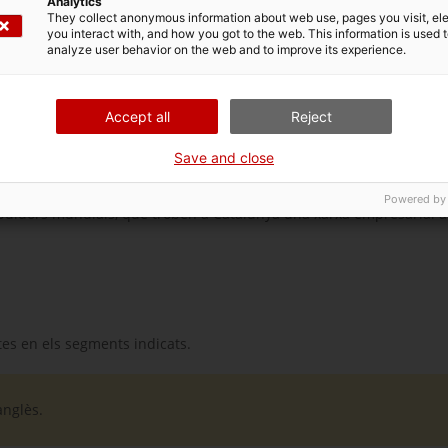
at al buyer, fixarem una data i hora de reunió per tal que presenti
Analytics
They collect anonymous information about web use, pages you visit, e
t d’un consultor d’ACCIÓ.
you interact with, and how you got to the web. This information is used 
ssorament d’ACCIÓ per fer un seguiment adequat.
analyze user behavior on the web and to improve its experience.
Accept all
Reject
Save and close
Powered by
buïdors mundials, que troben a Catalunya una xarxa empresarial à
es en els segments indicats.
anglès.