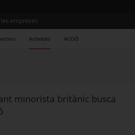
e les empreses
Cercador
Sectors
Activitats
ACCIÓ
Serveis d'innovació
Convocatòries d'ajuts obertes
Últime
nt minorista britànic busca
ó