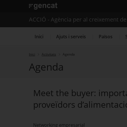
. Obre en una nova finestra.
ACCIÓ - Agència per al creixement d
Inici
Ajuts i serveis
Països
Inici
Activitats
Agenda
Agenda
Serveis d'internacionalització
Meet the buyer: importa
proveïdors d’alimentaci
Networking empresarial