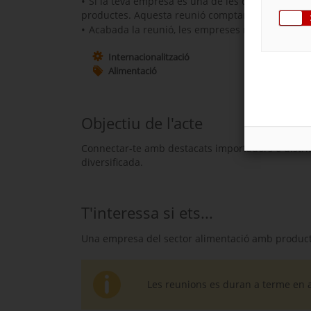
Si la teva empresa és una de les que ha interess
productes. Aquesta reunió comptarà amb el supor
Acabada la reunió, les empreses rebran l’asse
Internacionalització
Alimentació
Objectiu de l'acte
Connectar-te amb destacats importadors o distri
diversificada.
T'interessa si ets...
Una empresa del sector alimentació amb product
Les reunions es duran a terme en 