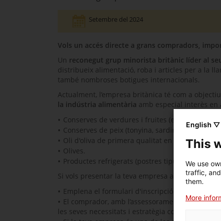
Setembre del 2024
Vols un accés directe a grans compradors, impor
Un
reconegut grup minorista britànic líder al se
distribueix alimentació, roba i articles per a la 
també nombroses botigues internacionals.
Actualment, l’empresa britànica té com a objecti
la indústria alimentària
amb especial interès en 
Conserves de verdures i fruites (espàrrecs, mon
English ▽
Conserves de peix (tonyina, sardines, anxoves, m
Oli d'oliva de primera qualitat en diversos tipu
This 
Olives.
Productes refrigerats (postres tipus mousse de 
We use own
traffic, an
Si vols presentar la teva empresa al grup britàni
them.
Emplena el formulari d'inscripció i sol·licita una
More inform
El comprador, amb l’assessorament de l’equip de 
les seves necessitats i estratègia comercial.