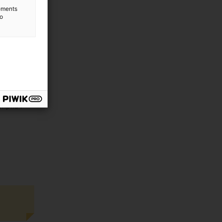
s els teus
lements
to
mplia i