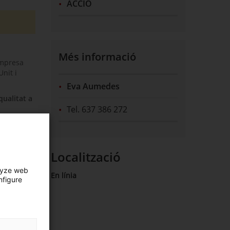
ACCIÓ
Més informació
empresa
nit i
Eva Aumedes
qualitat a
Tel. 637 386 272
a blanca.
Localització
lyze web
En línia
nfigure
adaptin a