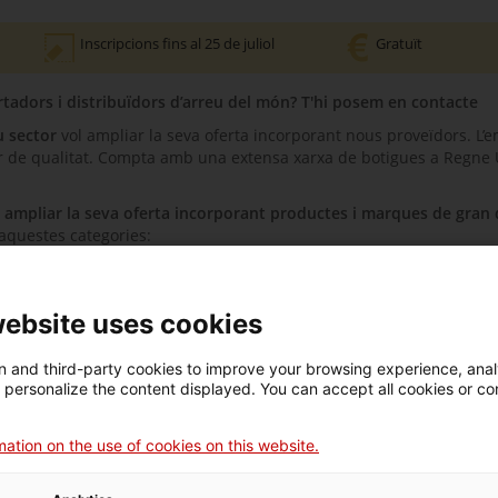
Inscripcions fins al 25 de juliol
Gratuït
tadors i distribuïdors d’arreu del món? T'hi posem en contacte
u sector
vol ampliar la seva oferta incorporant nous proveïdors. L’
llar de qualitat. Compta amb una extensa xarxa de botigues a Regne U
u
ampliar la seva oferta incorporant productes i marques de gran 
aquestes categories:
getes, pastanagues, mandarines, préssecs...).
usclos...).
s d’envàs (plàstic, vidre, alumini). Preferentment productes de marc
website uses cookies
xocolata).
 and third-party cookies to improve your browsing experience, ana
d personalize the content displayed. You can accept all cookies or co
c,
t’hi posem en contacte
:
 entrevista virtual cara a cara.
ation on the use of cookies on this website.
les oficines exteriors d'ACCIÓ, escollirà els proveïdors que més s’