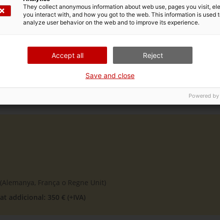
They collect anonymous information about web use, pages you visit, e
you interact with, and how you got to the web. This information is used 
analyze user behavior on the web and to improve its experience.
entar les teves solucions a la fira MEDICA
Accept all
Reject
Save and close
Powered by
health
)
(Alemanya, França o Regne Unit)
t addicional: 350 € (+IVA)