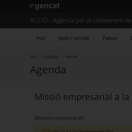
. Obre en una nova finestra.
ACCIÓ - Agència per al creixement d
Inici
Ajuts i serveis
Països
Inici
Activitats
Agenda
Agenda
Serveis d'internacionalització
Missió empresarial a l
Missions empresarials
De l'11 al 14 de novembre del 2024