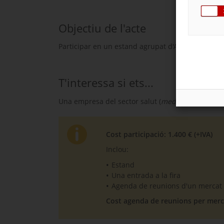
Objectiu de l'acte
Participar en un estand agrupat d'ACCIÓ per pres
T'interessa si ets...
Una empresa del sector salut (
medtech
i
digital 
Cost participació: 1.400 € (+IVA)
Inclou:
Estand
Una entrada a la fira
Agenda de reunions d'un mercat 
Cost agenda de reunions per merca