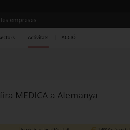
e les empreses
Cercador
Sectors
Activitats
ACCIÓ
Serveis d'innovació
Convocatòries d'ajuts obertes
Últime
a fira MEDICA a Alemanya
Inscripcions fins al 30 d'abril
1.400 € més cost d