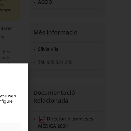
ACCIÓ
ls
e text
adora?
Més informació
ira
Sílvia Vila
fires
üents
Tel. 935 524 220
tecnologia
Documentació
lyze web
Relacionada
nfigure
Directori d'empreses
MEDICA 2024