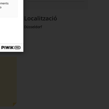
lements
to
Localització
Düsseldorf