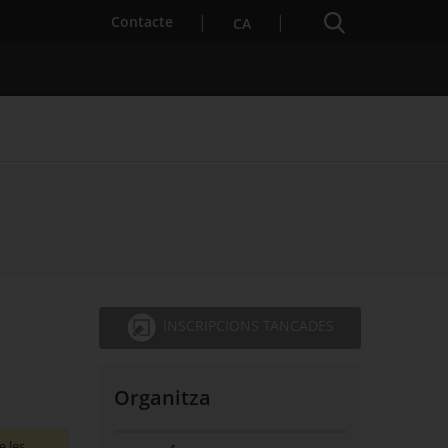
Cercador
. Obre en una nova finestra.
Contacte
CA
s notícies
Properes activitats
INSCRIPCIONS TANCADES
Organitza
e les