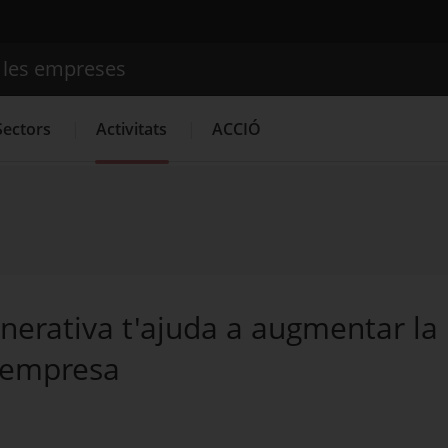
e les empreses
Cercador
Sectors
Activitats
ACCIÓ
Serveis d'innovació
Convocatòries d'ajuts obertes
Últime
nerativa t'ajuda a augmentar la
a empresa