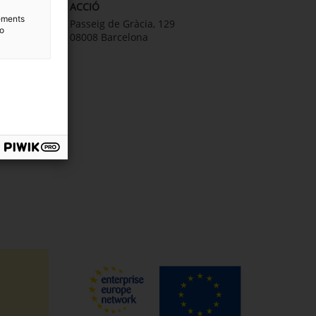
al ACCIÓ
ACCIÓ
lements
Passeig de Gràcia, 129
to
08008 Barcelona
ar la