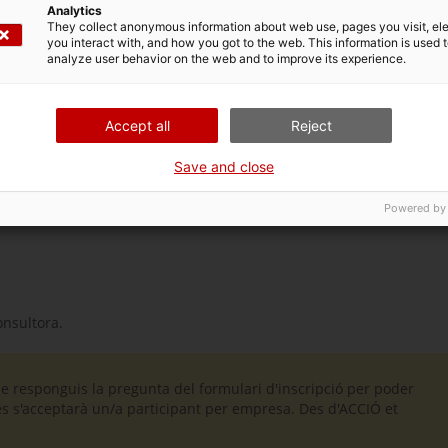
d’activitats del projecte
Enterprise Europe Network (EEN)
, del qu
Analytics
e suport a l’empresa en 50 països.
They collect anonymous information about web use, pages you visit, e
you interact with, and how you got to the web. This information is used 
analyze user behavior on the web and to improve its experience.
Accept all
Reject
Save and close
mençar a utilitzar la Intel·ligència Artificial Generativa i augment
Powered by
onsultora.
ue responguis la pregunta del formulari d'inscripció per poder
és s'acceptarà un/a participant per empresa. Des d'ACCIÓ et