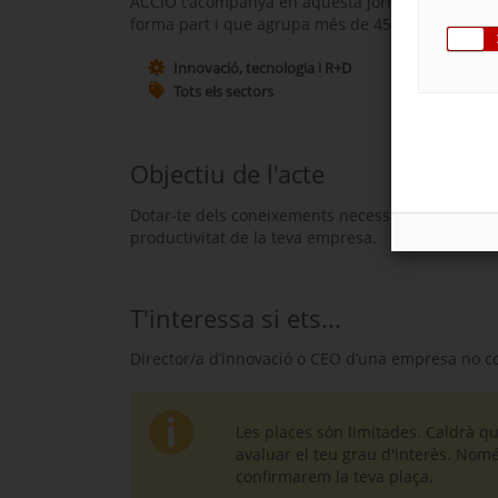
ACCIÓ t'acompanya en aquesta jornada en el marc 
forma part i que agrupa més de 450 organismes d
Innovació, tecnologia i R+D
Tots els sectors
Objectiu de l'acte
Dotar-te dels coneixements necessaris per poder co
productivitat de la teva empresa.
T'interessa si ets...
Director/a d’innovació o CEO d’una empresa no c
Les places són limitades. Caldrà q
avaluar el teu grau d'interès. Nom
confirmarem la teva plaça.