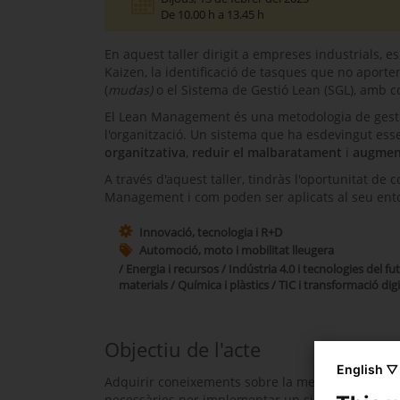
De 10.00 h a 13.45 h
En aquest taller dirigit a empreses industrials
Kaizen, la identificació de tasques que no aporte
(
mudas)
o el Sistema de Gestió Lean (SGL), amb co
El Lean Management és una metodologia de gestió,
l'organització. Un sistema que ha esdevingut ess
organitzativa
,
reduir el malbaratament
i
augment
A través d'aquest taller, tindràs l'oportunitat de
Management i com poden ser aplicats al seu ent
Innovació, tecnologia i R+D
Automoció, moto i mobilitat lleugera
/ Energia i recursos / Indústria 4.0 i tecnologies del f
materials / Química i plàstics / TIC i transformació digi
Objectiu de l'acte
English ▽
Adquirir coneixements sobre la metodologia Lean pe
necessàries per implementar un sistema Lean de