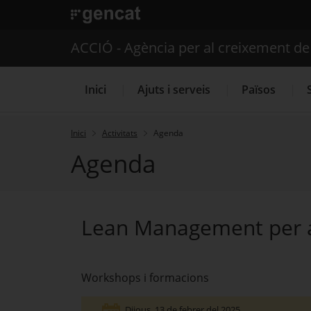
. Obre en una nova finestra.
ACCIÓ - Agència per al creixement d
Inici
Ajuts i serveis
Països
Inici
Activitats
Agenda
Agenda
Serveis d'internacionalització
Lean Management per a
Workshops i formacions
Dijous
, 13 de febrer del 2025