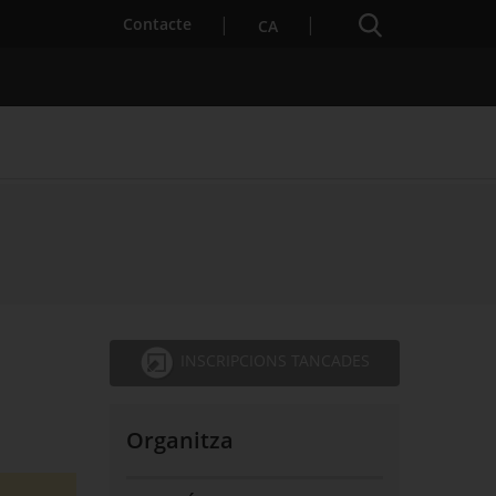
Cercador
. Obre en una nova finestra.
Contacte
CA
s notícies
Properes activitats
INSCRIPCIONS TANCADES
Organitza