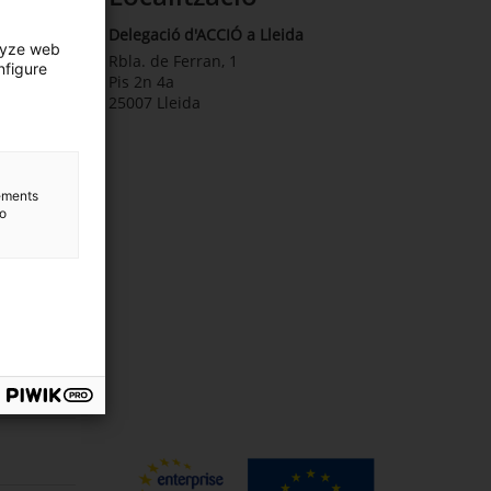
Delegació d'ACCIÓ a Lleida
lyze web
Rbla. de Ferran, 1
nfigure
Pis 2n 4a
25007 Lleida
lements
to