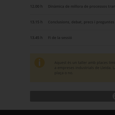
12.00 h
Dinàmica de millora de processos tra
13.15 h
Conclusions, debat, precs i preguntes
13.45 h
Fi de la sessió
Aquest és un taller amb places limi
a empreses industrials de Lleida. L
plaça o no.