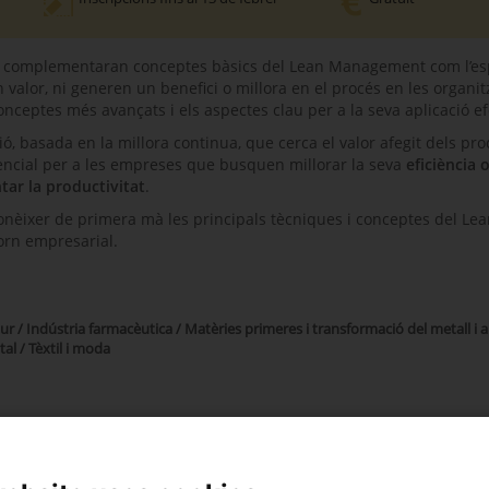
, es complementaran conceptes bàsics del Lean Management com l’es
n valor, ni generen un benefici o millora en el procés
en les organit
nceptes més avançats i els aspectes clau per a la seva aplicació ef
 basada en la millora continua, que cerca el valor afegit dels pr
encial per a les empreses que busquen millorar la seva
eficiència 
ar la productivitat
.
 conèixer de primera mà les principals tècniques i conceptes del Le
orn empresarial.
utur / Indústria farmacèutica / Matèries primeres i transformació del metall i a
tal / Tèxtil i moda
r optimitzar els processos, millorar l'eficiència i conèixer les ei
 manera eficaç.