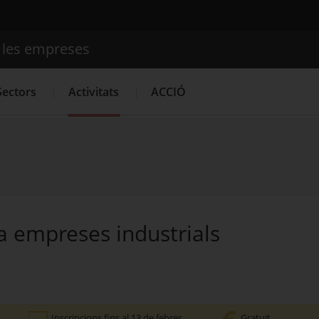
e les empreses
Cercador
Sectors
Activitats
ACCIÓ
Serveis d'innovació
Convocatòries d'ajuts obertes
Últime
 empreses industrials
Inscripcions fins al 13 de febrer
Gratuït