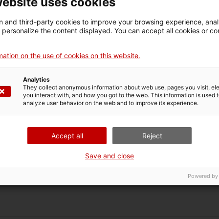
website uses cookies
 and third-party cookies to improve your browsing experience, ana
d personalize the content displayed. You can accept all cookies or co
sa industrial.
ation on the use of cookies on this website.
Analytics
They collect anonymous information about web use, pages you visit, e
you interact with, and how you got to the web. This information is used 
analyze user behavior on the web and to improve its experience.
ants
Accept all
Reject
de Gestió Lean
Save and close
itat i bones pràctiques
Powered by