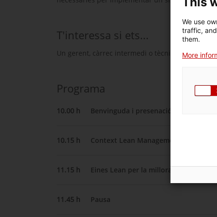
This 
We use own
traffic, an
T'interessa si ets...
them.
Un gerent, càrrec intermedi o tècnic d’una empre
More inform
Programa
10.00 h
Benvinguda i presenació dels particip
10.15 h
Context Lean Management - Sistema 
11.15 h
Eines Lean per la millora de productiv
11.45 h
Pausa