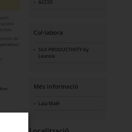
ACCIÓ
perit
zacions
ectiva.
Col·labora
ocessos de
operativa i
SGS PRODUCTIVITY by
Leansis
an
Més informació
ltres
Laia Malé
nes
Localització