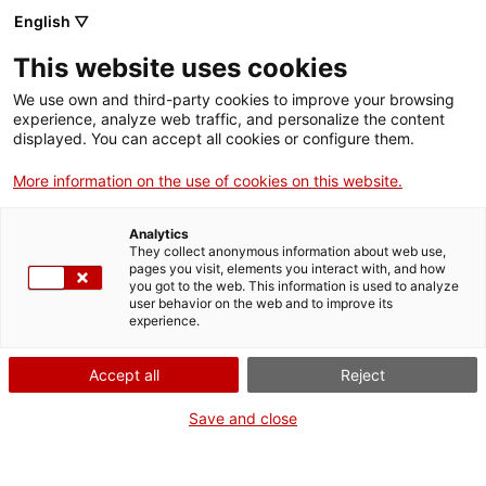
Menú
Cerc
. Obre en una nova finestra.
English ▽
This website uses cookies
ACCIÓ - Agència per al creixement de les empreses
ACCIÓ - Agència per al creixement de les empreses
Cercador
We use own and third-party cookies to improve your browsing
Inici
experience, analyze web traffic, and personalize the content
Agenda
displayed. You can accept all cookies or configure them.
Ajuts i serveis
More information on the use of cookies on this website.
Presentació de la Missió a
Països
la fira Viva Technology de
Analytics
Serveis d'internacionalització
Serveis d'innovació
They collect anonymous information about web use,
Sectors
pages you visit, elements you interact with, and how
París 2025
you got to the web. This information is used to analyze
Convocatòries d'ajuts obertes
Últimes notícies
user behavior on the web and to improve its
Activitats
experience.
Properes activitats
Jornades i conferències
ACCIÓ
Accept all
Reject
Dijous
, 13 de març del 2025
. Obre en una nova finestra.
Contacte
Save and close
De 09.30 h a 10.00 h
ca
Gratuït