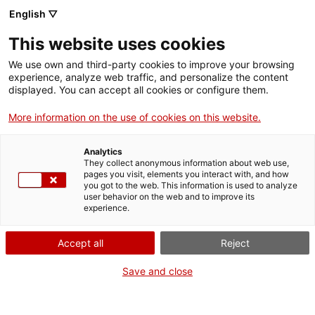
Menú
Cerc
. Obre en una nova finestra.
English ▽
This website uses cookies
ACCIÓ - Agència per al creixement de les empreses
ACCIÓ - Agència per al creixement de les empreses
Cercador
We use own and third-party cookies to improve your browsing
Inici
experience, analyze web traffic, and personalize the content
Agenda
displayed. You can accept all cookies or configure them.
Ajuts i serveis
More information on the use of cookies on this website.
Startup Launchpad: Porta
Països
la teva startup als Estats
Analytics
Serveis d'internacionalització
Serveis d'innovació
They collect anonymous information about web use,
Sectors
pages you visit, elements you interact with, and how
Units
you got to the web. This information is used to analyze
Convocatòries d'ajuts obertes
Últimes notícies
user behavior on the web and to improve its
Activitats
experience.
Properes activitats
Informació sobre ajuts i serveis
ACCIÓ
Accept all
Reject
Dijous
, 13 de març del 2025
. Obre en una nova finestra.
Contacte
Save and close
De 16.00 h a 17.30 h
ca
Gratuït