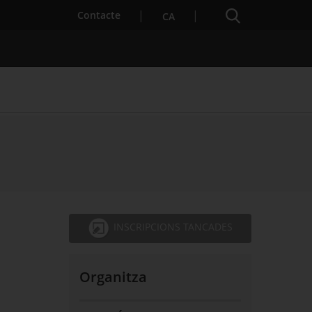
Cercador
. Obre en una nova finestra.
Contacte
CA
s notícies
Properes activitats
INSCRIPCIONS TANCADES
Organitza