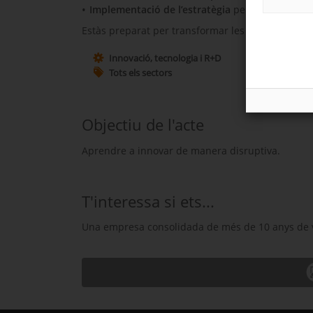
Implementació
de l’estratègia
per fer el salt al
Estàs preparat per transformar les teves idees en
Innovació, tecnologia i R+D
Tots els sectors
Objectiu de l'acte
Aprendre a innovar de manera disruptiva.
T'interessa si ets...
Una empresa consolidada de més de 10 anys de vi