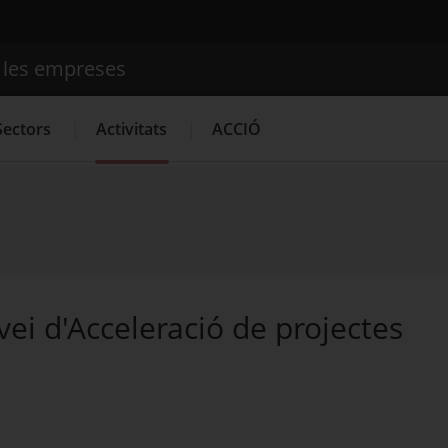
e les empreses
Cercador
Sectors
Activitats
ACCIÓ
Serveis d'innovació
Convocatòries d'ajuts obertes
Últime
vei d'Acceleració de projectes