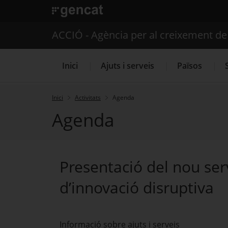
. Obre en una nova finestra.
ACCIÓ - Agència per al creixement d
Inici
Ajuts i serveis
Països
Inici
Activitats
Agenda
Agenda
Serveis d'internacionalització
Presentació del nou ser
d’innovació disruptiva
Informació sobre ajuts i serveis