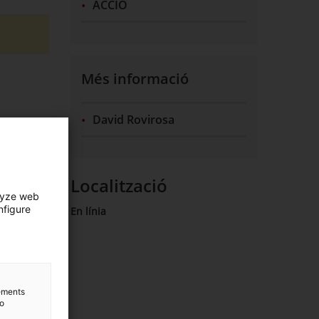
ACCIÓ
Més informació
David Rovirosa
.PDF).
Localització
 dedicar
lyze web
nfigure
En línia
enyat per
s.
r un pas
lements
to