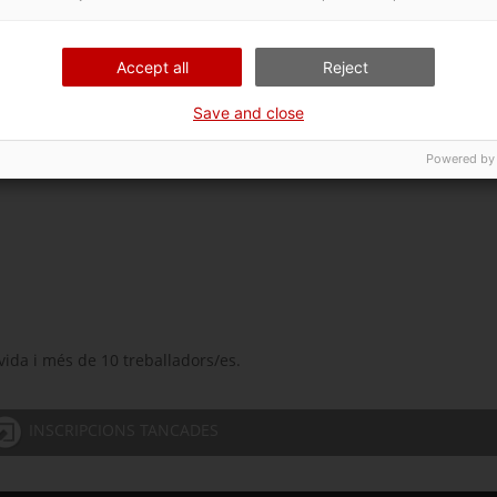
 mercat,
incloent el prototipat
.
 realitat?
Apunta’t ara a la sessió!
Accept all
Reject
Save and close
Powered by
da i més de 10 treballadors/es.
INSCRIPCIONS TANCADES