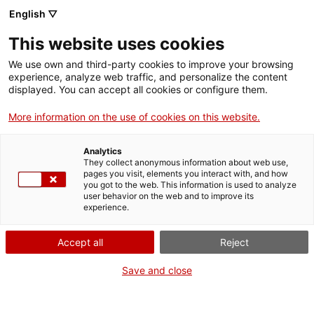
Menú
Cerc
. Obre en una nova finestra.
English ▽
This website uses cookies
ACCIÓ - Agència per al creixement de les empreses
ACCIÓ - Agència per al creixement de les empreses
Cercador
We use own and third-party cookies to improve your browsing
Inici
experience, analyze web traffic, and personalize the content
Agenda
displayed. You can accept all cookies or configure them.
Ajuts i serveis
More information on the use of cookies on this website.
Presentació de la missió al
Països
Brasil en l’àmbit de les
Analytics
Serveis d'internacionalització
Serveis d'innovació
They collect anonymous information about web use,
Sectors
pages you visit, elements you interact with, and how
solucions urbanes
you got to the web. This information is used to analyze
Convocatòries d'ajuts obertes
Últimes notícies
user behavior on the web and to improve its
Activitats
experience.
Properes activitats
Missions empresarials
ACCIÓ
Accept all
Reject
Dilluns
, 7 d'abril del 2025
. Obre en una nova finestra.
Contacte
Save and close
De 15.30 h a 17.00 h
ca
Gratuït