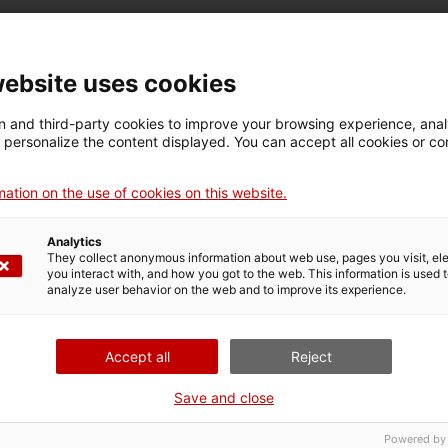
t del negoci amb la propietat industrial i intel·lectual.
website uses cookies
 and third-party cookies to improve your browsing experience, ana
ons i que tingui definida una estratègia de Propietat Intel·lectual 
d personalize the content displayed. You can accept all cookies or co
ation on the use of cookies on this website.
Analytics
They collect anonymous information about web use, pages you visit, e
you interact with, and how you got to the web. This information is used 
analyze user behavior on the web and to improve its experience.
pietat Industrial i Intel·lectual
Accept all
Reject
ilància i estratègies de protecció
Save and close
Powered by