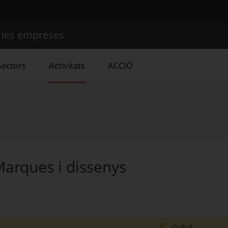
e les empreses
Cercador
Sectors
Activitats
ACCIÓ
Serveis d'innovació
Convocatòries d'ajuts obertes
Últime
Marques i dissenys
Gratuït