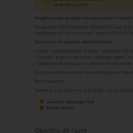
De 09.30 h a 13.30 h
Imagina poder protegir les teves idees i transfo
En aquesta sessió pràctica, descobriràs com la prop
maximitzar els teus recursos i garantir l’èxit del 
Participant
en aquesta sessió trobaràs
:
Eines i estratègies per protegir i potenciar els t
Consells pràctics per evitar conflictes legals i 
L'oportunitat de posar en pràctica tècniques de 
Si ets una empresa amb una estratègia de Propieta
No t'ho perdis!
També et pots inscriure, a la tarda, a la sessió s
Innovació, tecnologia i R+D
Tots els sectors
Objectiu de l'acte