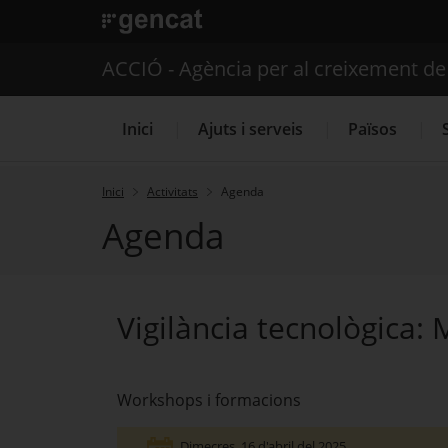
. Obre en una nova finestra.
ACCIÓ - Agència per al creixement d
Inici
Ajuts i serveis
Països
Inici
Activitats
Agenda
Agenda
Serveis d'internacionalització
Vigilància tecnològica: 
Workshops i formacions
Dimecres
, 16 d'abril del 2025