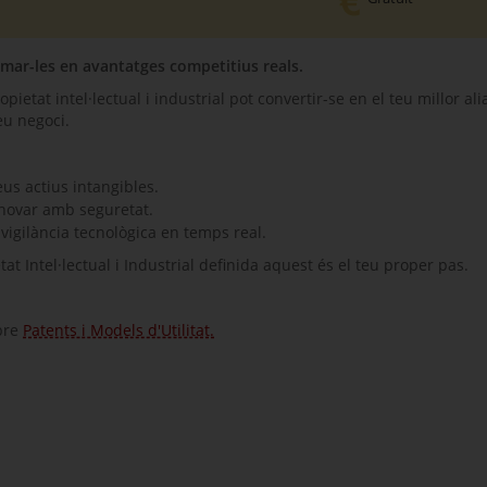
rmar-les en avantatges competitius reals.
ietat intel·lectual i industrial pot convertir-se en el teu millor ali
teu negoci.
eus actius intangibles.
innovar amb seguretat.
vigilància tecnològica en temps real.
t Intel·lectual i Industrial definida aquest és el teu proper pas.
obre
Patents i Models d'Utilitat.