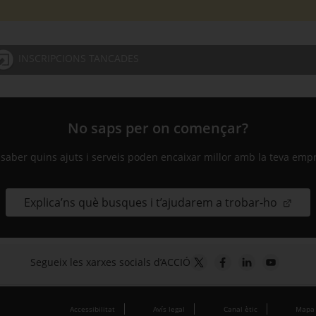
INSCRIPCIONS TANCADES
No saps per on començar?
 saber quins ajuts i serveis poden encaixar millor amb la teva emp
Explica’ns què busques i t’ajudarem a trobar-ho
Segueix les xarxes socials d’ACCIÓ
Accessibilitat
Avís legal
Canal ètic
Mapa