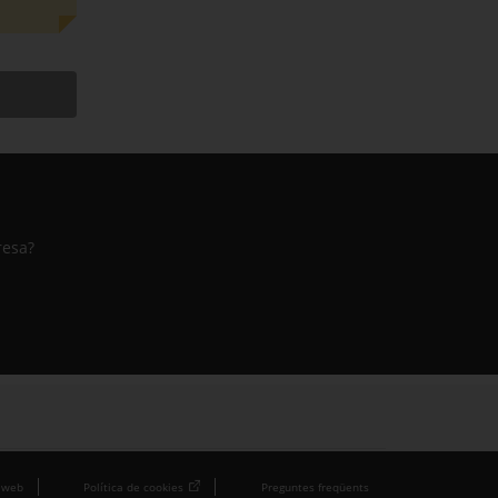
resa?
 web
Política de cookies
Preguntes freqüents