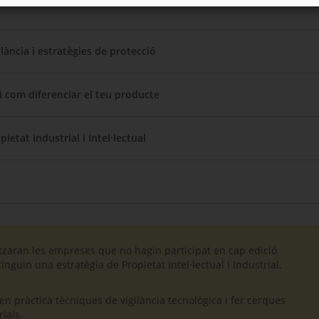
ilància i estratègies de protecció
 i com diferenciar el teu producte
ietat Industrial i Intel·lectual
itzaran les empreses que no hagin participat en cap edició
inguin una estratègia de Propietat Intel·lectual i Industrial.
 en pràctica tècniques de vigilància tecnològica i fer cerques
ials.