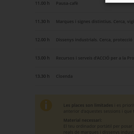
11.00 h
Pausa-cafè
11.30 h
Marques i signes distintius. Cerca, vig
12.00 h
Dissenys industrials. Cerca, protecció
13.00 h
Recursos i serveis d’ACCIÓ per a la Prop
13.30 h
Cloenda
Les places son limitades
i es prior
anterior d'aquestes sessions i que t
Material necessari:
El teu ordinador portàtil per posar
reals de marques i dissenys industr