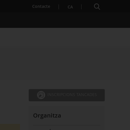
Cercador
. Obre en una nova finestra.
Contacte
CA
s notícies
Properes activitats
INSCRIPCIONS TANCADES
Organitza