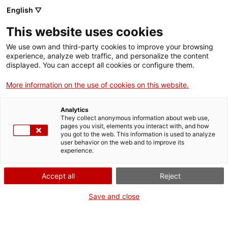
Menú
Cerc
. Obre en una nova finestra.
English ▽
This website uses cookies
ACCIÓ - Agència per al creixement de les empreses
ACCIÓ - Agència per al creixement de les empreses
Cercador
We use own and third-party cookies to improve your browsing
Inici
experience, analyze web traffic, and personalize the content
Agenda
displayed. You can accept all cookies or configure them.
Ajuts i serveis
More information on the use of cookies on this website.
Presentació de la missió
Països
empresarial a Xina en
Analytics
Serveis d'internacionalització
Serveis d'innovació
They collect anonymous information about web use,
Sectors
pages you visit, elements you interact with, and how
l'àmbit de la Indústria 4.0
you got to the web. This information is used to analyze
Convocatòries d'ajuts obertes
Últimes notícies
user behavior on the web and to improve its
Activitats
experience.
Properes activitats
Jornades i conferències
ACCIÓ
Accept all
Reject
Dimecres
, 30 d'abril del 2025
. Obre en una nova finestra.
Contacte
Save and close
De 09.30 h a 10.30 h
ca
Gratuït