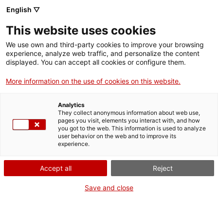
Menú
Cerc
. Obre en una nova finestra.
English ▽
This website uses cookies
ACCIÓ - Agència per al creixement de les empreses
ACCIÓ - Agència per al creixement de les empreses
Cercador
We use own and third-party cookies to improve your browsing
Inici
experience, analyze web traffic, and personalize the content
Agenda
displayed. You can accept all cookies or configure them.
Ajuts i serveis
More information on the use of cookies on this website.
Aprofita les múltiples
Països
oportunitats que obrirà
Analytics
Serveis d'internacionalització
Serveis d'innovació
They collect anonymous information about web use,
Sectors
pages you visit, elements you interact with, and how
l’acord UE-Mercosur
you got to the web. This information is used to analyze
Convocatòries d'ajuts obertes
Últimes notícies
user behavior on the web and to improve its
Activitats
experience.
Properes activitats
Jornades i conferències
ACCIÓ
Accept all
Reject
Dijous
, 12 de juny del 2025
. Obre en una nova finestra.
Contacte
Save and close
De 15.30 h a 16.30 h
ca
Gratuït