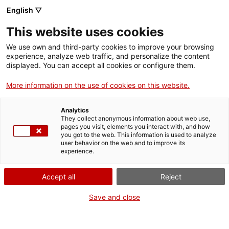
Menú
Cerc
. Obre en una nova finestra.
English ▽
This website uses cookies
ACCIÓ - Agència per al creixement de les empreses
ACCIÓ - Agència per al creixement de les empreses
Cercador
We use own and third-party cookies to improve your browsing
Inici
experience, analyze web traffic, and personalize the content
Agenda
displayed. You can accept all cookies or configure them.
Ajuts i serveis
More information on the use of cookies on this website.
Missió a Austràlia i Nova
Països
Zelanda
Analytics
Serveis d'internacionalització
Serveis d'innovació
They collect anonymous information about web use,
Sectors
pages you visit, elements you interact with, and how
you got to the web. This information is used to analyze
Convocatòries d'ajuts obertes
Últimes notícies
user behavior on the web and to improve its
Activitats
Missions empresarials
experience.
Properes activitats
Del 15 de juny al 15 de juliol de 2025
ACCIÓ
Accept all
Reject
Inscripcions fins al 20 de maig
. Obre en una nova finestra.
Contacte
Save and close
Quota de participació: 450 € (+IVA) (+ cost d’agendes
ca
contractades)