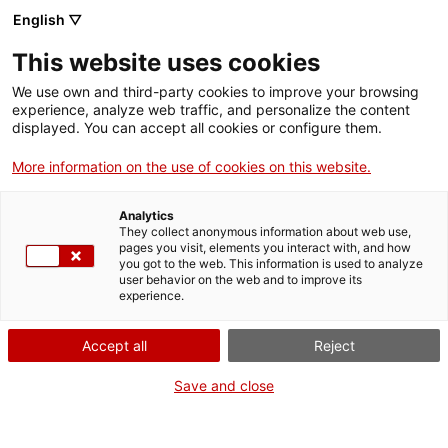
Menú
Cerc
. Obre en una nova finestra.
English ▽
This website uses cookies
ACCIÓ - Agència per al creixement de les empreses
ACCIÓ - Agència per al creixement de les empreses
Cercador
We use own and third-party cookies to improve your browsing
Inici
experience, analyze web traffic, and personalize the content
Agenda
displayed. You can accept all cookies or configure them.
Ajuts i serveis
More information on the use of cookies on this website.
Presentació del programa
Països
Multilocalització - Noves
Analytics
Serveis d'internacionalització
Serveis d'innovació
They collect anonymous information about web use,
Sectors
pages you visit, elements you interact with, and how
filials a l’estranger
you got to the web. This information is used to analyze
Convocatòries d'ajuts obertes
Últimes notícies
user behavior on the web and to improve its
Activitats
experience.
Properes activitats
Informació sobre ajuts i serveis
ACCIÓ
Accept all
Reject
Dimecres
, 10 de setembre del 2025
. Obre en una nova finestra.
Contacte
Save and close
De 09.30 h a 10.45 h
ca
Gratuït