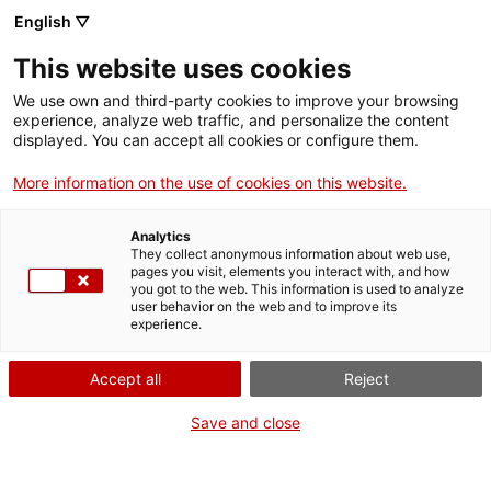
Menú
Cerc
. Obre en una nova finestra.
English ▽
This website uses cookies
ACCIÓ - Agència per al creixement de les empreses
ACCIÓ - Agència per al creixement de les empreses
Cercador
We use own and third-party cookies to improve your browsing
Inici
experience, analyze web traffic, and personalize the content
Agenda
displayed. You can accept all cookies or configure them.
Ajuts i serveis
More information on the use of cookies on this website.
Startup Talk: Els secrets de
Països
la Due Diligence que ningú
Analytics
Serveis d'internacionalització
Serveis d'innovació
They collect anonymous information about web use,
Sectors
pages you visit, elements you interact with, and how
t’explica
you got to the web. This information is used to analyze
Convocatòries d'ajuts obertes
Últimes notícies
user behavior on the web and to improve its
Activitats
experience.
Properes activitats
Jornades i conferències
ACCIÓ
Accept all
Reject
Dimarts
, 16 de setembre del 2025
. Obre en una nova finestra.
Contacte
Save and close
De 09.00 h a 10.00 h
ca
Gratuït