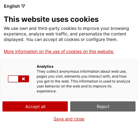
Menú
Cerc
. Obre en una nova finestra.
English ▽
This website uses cookies
ACCIÓ - Agència per al creixement de les empreses
ACCIÓ - Agència per al creixement de les empreses
Cercador
We use own and third-party cookies to improve your browsing
Inici
experience, analyze web traffic, and personalize the content
Agenda
displayed. You can accept all cookies or configure them.
Ajuts i serveis
More information on the use of cookies on this website.
Presentació dels ajuts
Països
d'innovació tecnològica
Analytics
Serveis d'internacionalització
Serveis d'innovació
They collect anonymous information about web use,
Sectors
pages you visit, elements you interact with, and how
verda - canvi climàtic:
you got to the web. This information is used to analyze
Convocatòries d'ajuts obertes
Últimes notícies
user behavior on the web and to improve its
Activitats
Convocatòria 2025
experience.
Properes activitats
ACCIÓ
Accept all
Reject
Informació sobre ajuts i serveis
. Obre en una nova finestra.
Contacte
Save and close
Dimecres
, 17 de setembre del 2025
ca
De 15.30 h a 17.00 h