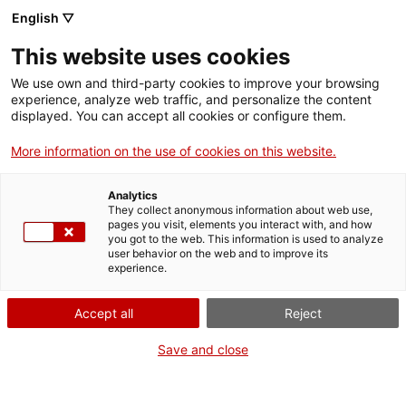
Menú
Cerc
. Obre en una nova finestra.
English ▽
This website uses cookies
ACCIÓ - Agència per al creixement de les empreses
ACCIÓ - Agència per al creixement de les empreses
Cercador
We use own and third-party cookies to improve your browsing
Inici
experience, analyze web traffic, and personalize the content
Agenda
displayed. You can accept all cookies or configure them.
Ajuts i serveis
More information on the use of cookies on this website.
Presentació dels ajuts
Països
d'innovació tecnològica
Analytics
Serveis d'internacionalització
Serveis d'innovació
They collect anonymous information about web use,
Sectors
pages you visit, elements you interact with, and how
verda - canvi climàtic:
you got to the web. This information is used to analyze
Convocatòries d'ajuts obertes
Últimes notícies
user behavior on the web and to improve its
Activitats
Convocatòria 2025
experience.
Properes activitats
ACCIÓ
Accept all
Reject
Informació sobre ajuts i serveis
. Obre en una nova finestra.
Contacte
Save and close
Dimecres
, 17 de setembre del 2025
ca
De 15.30 h a 17.00 h