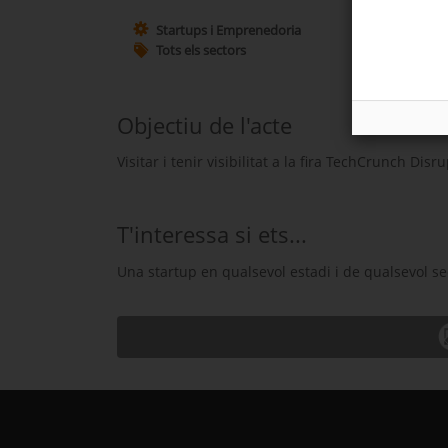
Startups i Emprenedoria
Tots els sectors
Objectiu de l'acte
Visitar i tenir visibilitat a la fira TechCrunch Dis
T'interessa si ets...
Una startup en qualsevol estadi i de qualsevol s