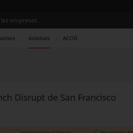
e les empreses
Cercador
Sectors
Activitats
ACCIÓ
Serveis d'innovació
Convocatòries d'ajuts obertes
Últime
unch Disrupt de San Francisco
Inscripcions fins al 23 de juny
Per a startups: 785