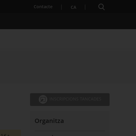
Cercador
. Obre en una nova finestra.
Contacte
CA
s notícies
Properes activitats
INSCRIPCIONS TANCADES
Organitza
,5 € +