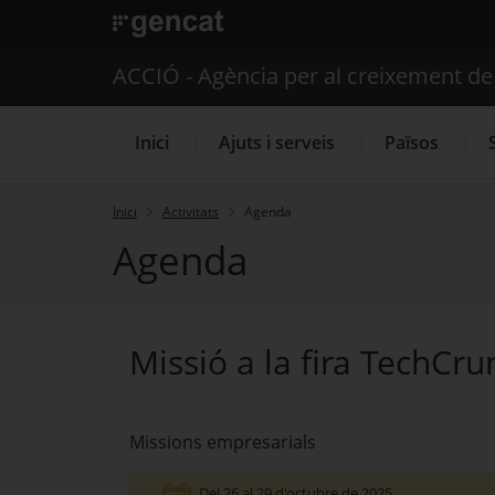
. Obre en una nova finestra.
ACCIÓ - Agència per al creixement d
Inici
Ajuts i serveis
Països
Inici
Activitats
Agenda
Agenda
Serveis d'internacionalització
Missió a la fira TechCr
Missions empresarials
Del 26 al 29 d'octubre de 2025