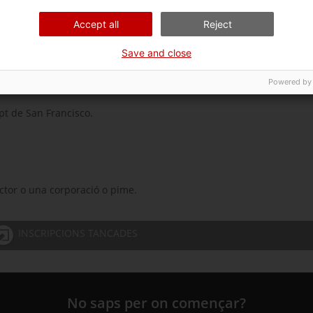
Accept all
Reject
Save and close
Powered by
rupt de San Francisco.
ector o una corporació o pime.
INSCRIPCIONS TANCADES
No saps per on començar?