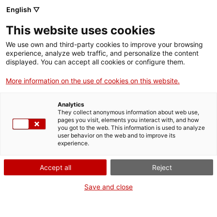
Menú
Cerc
. Obre en una nova finestra.
English ▽
This website uses cookies
ACCIÓ - Agència per al creixement de les empreses
ACCIÓ - Agència per al creixement de les empreses
Cercador
We use own and third-party cookies to improve your browsing
Inici
experience, analyze web traffic, and personalize the content
Agenda
displayed. You can accept all cookies or configure them.
Ajuts i serveis
More information on the use of cookies on this website.
Deep Tech a Catalunya:
Països
conclusions clau de
Analytics
Serveis d'internacionalització
Serveis d'innovació
They collect anonymous information about web use,
Sectors
pages you visit, elements you interact with, and how
l’informe 2025
you got to the web. This information is used to analyze
Convocatòries d'ajuts obertes
Últimes notícies
user behavior on the web and to improve its
Activitats
experience.
Properes activitats
Jornades i conferències
ACCIÓ
Accept all
Reject
Dimecres
, 5 de novembre del 2025
. Obre en una nova finestra.
Contacte
Save and close
De 17.00 h a 17.30 h
ca
Gratuït