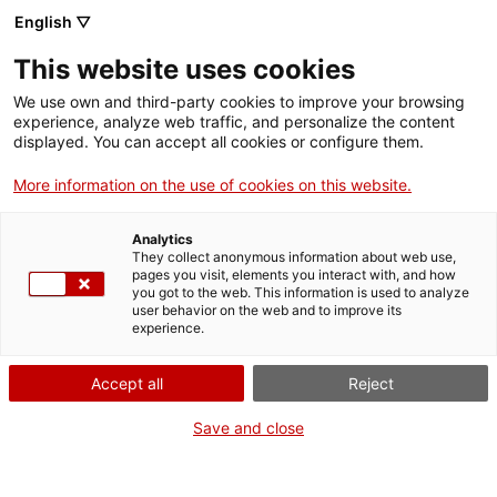
Menú
Cerc
. Obre en una nova finestra.
English ▽
This website uses cookies
ACCIÓ - Agència per al creixement de les empreses
ACCIÓ - Agència per al creixement de les empreses
Cercador
We use own and third-party cookies to improve your browsing
Inici
experience, analyze web traffic, and personalize the content
Agenda
displayed. You can accept all cookies or configure them.
Ajuts i serveis
More information on the use of cookies on this website.
Presentació del US Startup
Països
Launchpad a Reus
Analytics
Serveis d'internacionalització
Serveis d'innovació
They collect anonymous information about web use,
Sectors
pages you visit, elements you interact with, and how
you got to the web. This information is used to analyze
Convocatòries d'ajuts obertes
Últimes notícies
user behavior on the web and to improve its
Activitats
Jornades i conferències
experience.
Properes activitats
Dimecres
, 12 de novembre del 2025
ACCIÓ
Accept all
Reject
De 09.30 h a 10.30 h
. Obre en una nova finestra.
Contacte
Save and close
Gratuït
ca