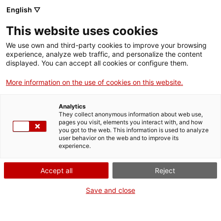
Menú
Cerc
. Obre en una nova finestra.
English ▽
This website uses cookies
ACCIÓ - Agència per al creixement de les empreses
ACCIÓ - Agència per al creixement de les empreses
Cercador
We use own and third-party cookies to improve your browsing
Inici
experience, analyze web traffic, and personalize the content
Agenda
displayed. You can accept all cookies or configure them.
Ajuts i serveis
More information on the use of cookies on this website.
Descobreix els reptes de
Països
l'Open Innovation
Analytics
Serveis d'internacionalització
Serveis d'innovació
They collect anonymous information about web use,
Sectors
pages you visit, elements you interact with, and how
Challenge en el marc de
you got to the web. This information is used to analyze
Convocatòries d'ajuts obertes
Últimes notícies
user behavior on the web and to improve its
Activitats
l’Integrated Systems Europe
experience.
Properes activitats
ACCIÓ
2026
Accept all
Reject
. Obre en una nova finestra.
Contacte
Save and close
Jornades i conferències
ca