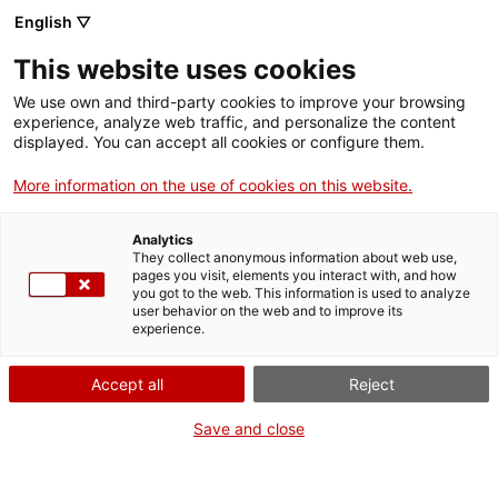
Menú
Cerc
. Obre en una nova finestra.
English ▽
This website uses cookies
ACCIÓ - Agència per al creixement de les empreses
ACCIÓ - Agència per al creixement de les empreses
Cercador
We use own and third-party cookies to improve your browsing
Inici
experience, analyze web traffic, and personalize the content
Agenda
displayed. You can accept all cookies or configure them.
Ajuts i serveis
More information on the use of cookies on this website.
Descobreix els Programes
Països
Europeus R+D+I en Cultura,
Analytics
Serveis d'internacionalització
Serveis d'innovació
They collect anonymous information about web use,
Sectors
pages you visit, elements you interact with, and how
Creativitat i Societat
you got to the web. This information is used to analyze
Convocatòries d'ajuts obertes
Últimes notícies
user behavior on the web and to improve its
Activitats
Inclusiva i revisa la teva
experience.
Properes activitats
ACCIÓ
proposta
Accept all
Reject
. Obre en una nova finestra.
Contacte
Save and close
Reunions amb experts
ca