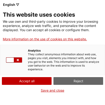
Menú
Cerc
. Obre en una nova finestra.
English ▽
This website uses cookies
ACCIÓ - Agència per al creixement de les empreses
ACCIÓ - Agència per al creixement de les empreses
Cercador
We use own and third-party cookies to improve your browsing
Inici
experience, analyze web traffic, and personalize the content
Agenda
displayed. You can accept all cookies or configure them.
Ajuts i serveis
More information on the use of cookies on this website.
Créixer amb propòsit a
Països
Lleida
Analytics
Serveis d'internacionalització
Serveis d'innovació
They collect anonymous information about web use,
Sectors
pages you visit, elements you interact with, and how
you got to the web. This information is used to analyze
Convocatòries d'ajuts obertes
Últimes notícies
Com integrar el valor compartit a l'estratègia empresarial
user behavior on the web and to improve its
Activitats
experience.
Jornades i conferències
Properes activitats
ACCIÓ
Accept all
Reject
Dijous
, 22 de gener del 2026
De 10.00 h a 13.30 h
. Obre en una nova finestra.
Contacte
Save and close
Gratuït
ca