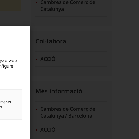
Cambres de Comerç de
Catalunya
Col·labora
ACCIÓ
lyze web
nfigure
 amb més
seny,
Més informació
lements
to
Cambres de Comerç de
Catalunya / Barcelona
ACCIÓ