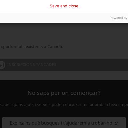
Save and close
e la missió que s'hi durà a terme.
Powered by
 oportunitats existents a Canadà.
INSCRIPCIONS TANCADES
No saps per on començar?
 saber quins ajuts i serveis poden encaixar millor amb la teva emp
Explica’ns què busques i t’ajudarem a trobar-ho