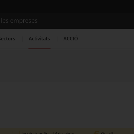
e les empreses
Cercador
Sectors
Activitats
ACCIÓ
Serveis d'innovació
Convocatòries d'ajuts obertes
Últime
Inscripcions fins al 4 de febrer
Gratuït