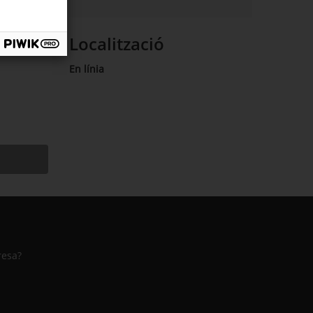
Localització
En línia
resa?