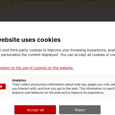
e data, se celebrarà el dia 5 de febrer.
website uses cookies
 and third-party cookies to improve your browsing experience, ana
s les
oportunitats de negoci a Canadà
.
d personalize the content displayed. You can accept all cookies or co
s interessades en el mercat de Canadà, especialment dels sectors
itadores (TIC), Alimentació, Indústries culturals, Indústries del dis
ation on the use of cookies on this website.
de la salut, Química, energia i recursos i Sistemes industrials
.
Analytics
ó prevista per al mes de juny d'enguany
.
They collect anonymous information about web use, pages you visit, e
you interact with, and how you got to the web. This information is used 
analyze user behavior on the web and to improve its experience.
Accept all
Reject