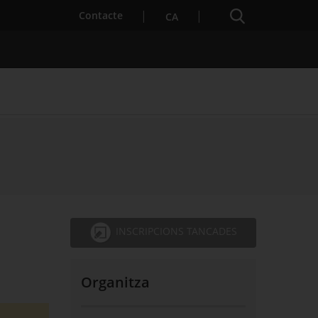
Cercador
. Obre en una nova finestra.
Contacte
CA
s notícies
Properes activitats
INSCRIPCIONS TANCADES
Organitza