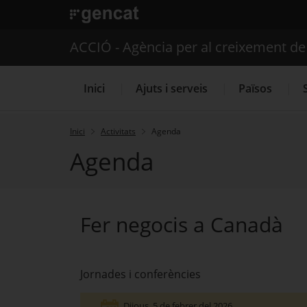
. Obre en una nova finestra.
ACCIÓ - Agència per al creixement d
Inici
Ajuts i serveis
Països
Inici
Activitats
Agenda
Agenda
Serveis d'internacionalització
Fer negocis a Canadà
Jornades i conferències
Dijous
, 5 de febrer del 2026