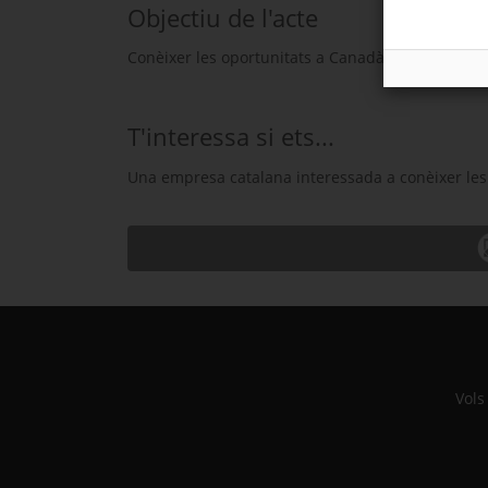
Objectiu de l'acte
Conèixer les oportunitats a Canadà i els detalls d
T'interessa si ets...
Una empresa catalana interessada a conèixer les
Vols