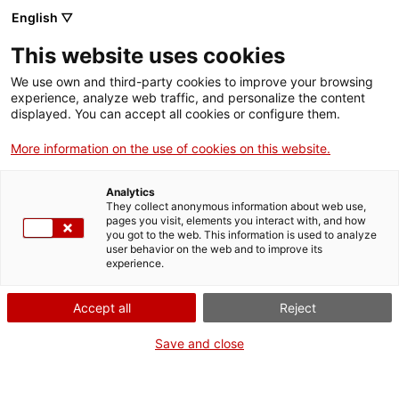
Menú
Cerc
. Obre en una nova finestra.
English ▽
This website uses cookies
ACCIÓ - Agència per al creixement de les empreses
ACCIÓ - Agència per al creixement de les empreses
Cercador
We use own and third-party cookies to improve your browsing
Inici
experience, analyze web traffic, and personalize the content
Agenda
displayed. You can accept all cookies or configure them.
Ajuts i serveis
More information on the use of cookies on this website.
Créixer amb propòsit a
Països
Tortosa
Analytics
Serveis d'internacionalització
Serveis d'innovació
They collect anonymous information about web use,
Sectors
pages you visit, elements you interact with, and how
you got to the web. This information is used to analyze
Convocatòries d'ajuts obertes
Últimes notícies
Com integrar el valor compartit a l'estratègia empresarial
user behavior on the web and to improve its
Activitats
experience.
Jornades i conferències
Properes activitats
ACCIÓ
Accept all
Reject
Dijous
, 5 de febrer del 2026
De 10.00 h a 13.30 h
. Obre en una nova finestra.
Contacte
Save and close
Gratuït
ca