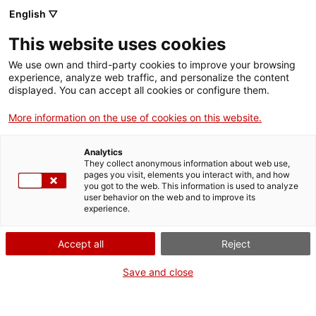
Menú
Cerc
. Obre en una nova finestra.
English ▽
This website uses cookies
ACCIÓ - Agència per al creixement de les empreses
ACCIÓ - Agència per al creixement de les empreses
Cercador
We use own and third-party cookies to improve your browsing
Inici
experience, analyze web traffic, and personalize the content
Agenda
displayed. You can accept all cookies or configure them.
Ajuts i serveis
More information on the use of cookies on this website.
Presentació del nou servei
Països
d'Acceleració en Economia
Analytics
Serveis d'internacionalització
Serveis d'innovació
They collect anonymous information about web use,
Sectors
pages you visit, elements you interact with, and how
Circular
you got to the web. This information is used to analyze
Convocatòries d'ajuts obertes
Últimes notícies
user behavior on the web and to improve its
Activitats
experience.
Properes activitats
Informació sobre ajuts i serveis
ACCIÓ
Accept all
Reject
Dimarts
, 10 de febrer del 2026
. Obre en una nova finestra.
Contacte
Save and close
De 15.30 h a 16.30 h
ca
Gratuït