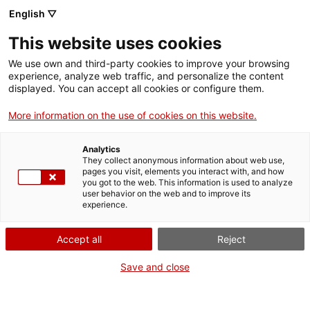
Menú
Cerc
. Obre en una nova finestra.
English ▽
This website uses cookies
ACCIÓ - Agència per al creixement de les empreses
ACCIÓ - Agència per al creixement de les empreses
Cercador
We use own and third-party cookies to improve your browsing
Inici
experience, analyze web traffic, and personalize the content
Agenda
displayed. You can accept all cookies or configure them.
Ajuts i serveis
More information on the use of cookies on this website.
Oportunitats per al sector
Països
salut i medtech als Estats
Analytics
Serveis d'internacionalització
Serveis d'innovació
They collect anonymous information about web use,
Sectors
pages you visit, elements you interact with, and how
Units: com aprofitar-les
you got to the web. This information is used to analyze
Convocatòries d'ajuts obertes
Últimes notícies
user behavior on the web and to improve its
Activitats
amb suport local
experience.
Properes activitats
ACCIÓ
Accept all
Reject
Jornades i conferències
. Obre en una nova finestra.
Contacte
Save and close
Dimarts
, 17 de febrer del 2026
ca
De 16.00 h a 17.00 h