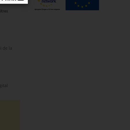
ltres
i de la
ital