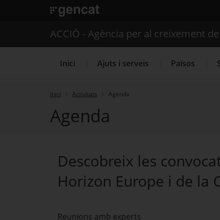
. Obre en una nova finestra.
ACCIÓ - Agència per al creixement d
Inici
Ajuts i serveis
Països
Inici
Activitats
Agenda
Agenda
Serveis d'internacionalització
Descobreix les convocat
Horizon Europe i de la 
Reunions amb experts