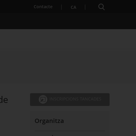
Cercador
. Obre en una nova finestra.
Contacte
CA
s notícies
Properes activitats
de
INSCRIPCIONS TANCADES
Organitza