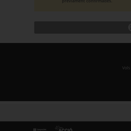
prèviament confirmades.
Vols