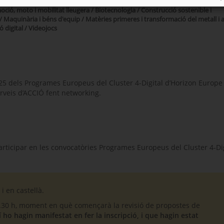
oció, moto i mobilitat lleugera / Biotecnologia / Construcció sostenible i
r / Maquinària i béns d'equip / Matèries primeres i transformació del metall i a
ó digital / Videojocs
25 dels Programes Europeus del Cluster 4-Digital d’Horizon Europe 
serveis d’ACCIÓ fent networking.
rticipar en les convocatòries Programes Europeus del Cluster 4-Dig
i en castellà.
 12.30 h, moment en què començarà la revisió de propostes de
 ho hagin manifestat en fer la inscripció, i que hagin estat