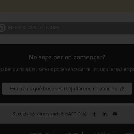
INSCRIPCIONS TANCADES
No saps per on començar?
 saber quins ajuts i serveis poden encaixar millor amb la teva emp
Explica’ns què busques i t’ajudarem a trobar-ho
Segueix les xarxes socials d’ACCIÓ
Accessibilitat
Avís legal
Canal ètic
Mapa