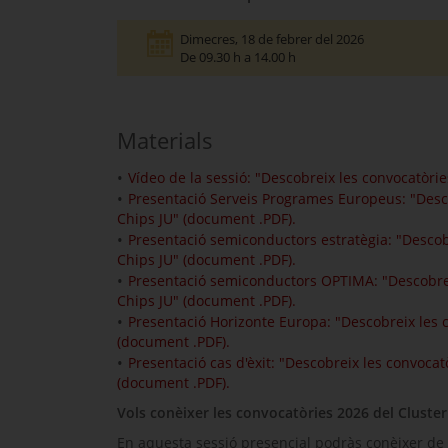
Dimecres
, 18 de febrer del 2026
De 09.30 h a 14.00 h
Materials
Vídeo de la sessió: "Descobreix les convocatòrie
Presentació Serveis Programes Europeus: "Descob
Chips JU" (document .PDF).
Presentació semiconductors estratègia: "Descobr
Chips JU" (document .PDF).
Presentació semiconductors OPTIMA: "Descobreix
Chips JU" (document .PDF).
Presentació Horizonte Europa: "Descobreix les c
(document .PDF).
Presentació cas d'èxit: "Descobreix les convocat
(document .PDF).
Vols conèixer les convocatòries 2026 del Cluster 
En aquesta sessió presencial podràs conèixer de 