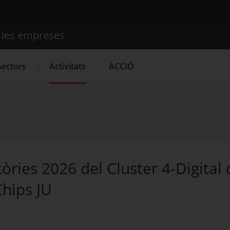
e les empreses
Cercador
Sectors
Activitats
ACCIÓ
Serveis d'innovació
Convocatòries d'ajuts obertes
Últime
òries 2026 del Cluster 4-Digital 
Chips JU