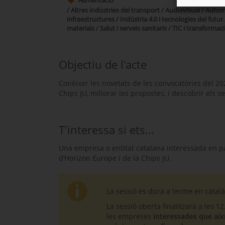
/ Altres indústries del transport / Audiovisual / Autom
infraestructures / Indústria 4.0 i tecnologies del futu
materials / Salut i serveis sanitaris / TIC i transformaci
Objectiu de l'acte
Conèixer les novetats de les convocatòries del 20
Chips JU, millorar les propostes, i descobrir els 
T'interessa si ets...
Una empresa o entitat catalana interessada en pa
d’Horizon Europe i de la Chips JU.
La sessió es durà a terme en català 
La sessió oberta finalitzarà a les
les empreses
interessades que així