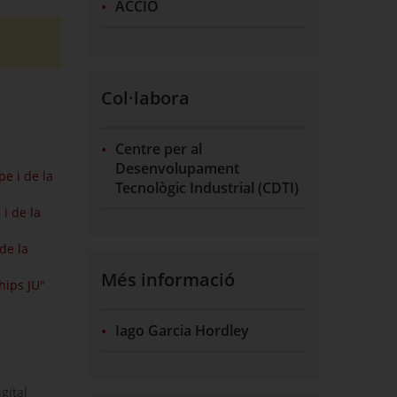
ACCIÓ
Col·labora
Centre per al
Desenvolupament
e i de la
Tecnològic Industrial (CDTI)
i de la
de la
Més informació
hips JU"
Iago Garcia Hordley
gital