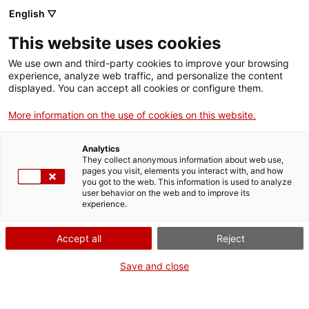
Menú
Cerc
. Obre en una nova finestra.
English ▽
This website uses cookies
ACCIÓ - Agència per al creixement de les empreses
ACCIÓ - Agència per al creixement de les empreses
Cercador
We use own and third-party cookies to improve your browsing
Inici
experience, analyze web traffic, and personalize the content
Agenda
displayed. You can accept all cookies or configure them.
Ajuts i serveis
More information on the use of cookies on this website.
Missions d’innovació 2026:
Països
primera parada,
Analytics
Serveis d'internacionalització
Serveis d'innovació
They collect anonymous information about web use,
Sectors
pages you visit, elements you interact with, and how
VivaTechnology
you got to the web. This information is used to analyze
Convocatòries d'ajuts obertes
Últimes notícies
user behavior on the web and to improve its
Activitats
experience.
Properes activitats
Informació sobre ajuts i serveis
ACCIÓ
Accept all
Reject
Dijous
, 12 de març del 2026
. Obre en una nova finestra.
Contacte
Save and close
De 10.00 h a 11.00 h
ca
Gratuït