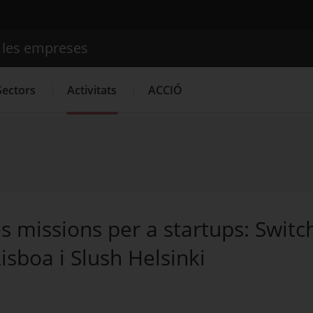
e les empreses
Cercador
Sectors
Activitats
ACCIÓ
Serveis d'innovació
Convocatòries d'ajuts obertes
Últime
s missions per a startups: Switc
sboa i Slush Helsinki