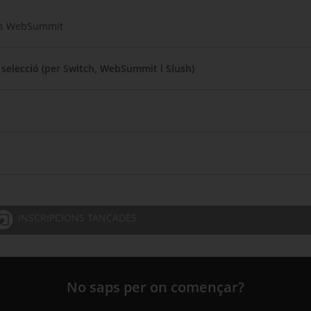
ors WebSummit
 selecció (per Switch, WebSummit i Slush)
INSCRIPCIONS TANCADES
No saps per on començar?