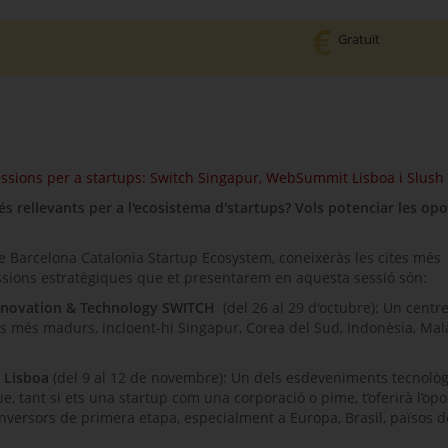
Gratuït
missions per a startups: Switch Singapur, WebSummit Lisboa i Slush 
és rellevants per a l'ecosistema d'startups? Vols potenciar les op
de Barcelona Catalonia Startup Ecosystem, coneixeràs les cites més
ssions estratègiques que et presentarem en aquesta sessió són:
 Innovation & Technology SWITCH
(del 26 al 29 d'octubre): Un centr
s més madurs, incloent-hi Singapur, Corea del Sud, Indonèsia, Malà
 Lisboa
(del 9 al 12 de novembre): Un dels esdeveniments tecnolò
, tant si ets una startup com una corporació o pime, t’oferirà l’opo
nversors de primera etapa, especialment a Europa, Brasil, països d