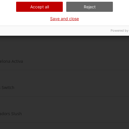
Accept all
Reject
Save and close
Powered by
elona Activa
s Switch
adors Slush