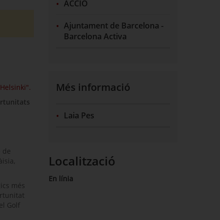
ACCIÓ
Ajuntament de Barcelona -
Barcelona Activa
Més informació
Helsinki".
ortunitats
Laia Pes
e de
Localització
isia,
En línia
gics més
rtunitat
el Golf