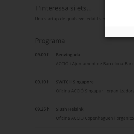
T'interessa si ets...
Una startup de qualsevol edat i sector.
Programa
09.00 h
Benvinguda
ACCIÓ i Ajuntament de Barcelona-Barc
09.10 h
SWITCH Singapore
Oficina ACCIÓ Singapur i organitzador
09.25 h
Slush Helsinki
Oficina ACCIÓ Copenhaguen i organitz