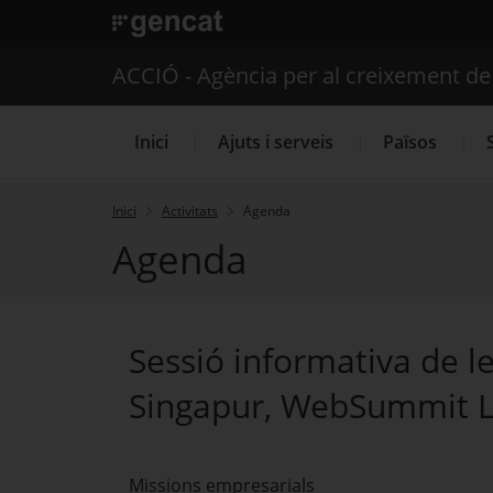
. Obre en una nova finestra.
ACCIÓ - Agència per al creixement d
Inici
Ajuts i serveis
Països
Inici
Activitats
Agenda
Agenda
Serveis d'internacionalització
Sessió informativa de le
Singapur, WebSummit Li
Missions empresarials