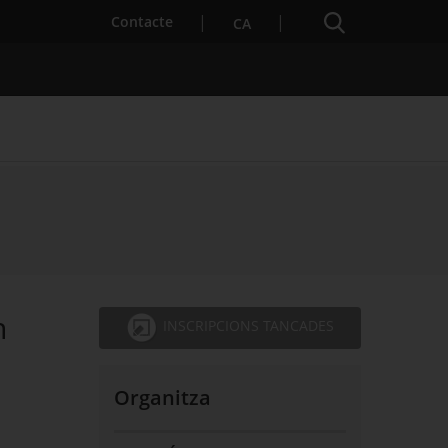
Cercador
. Obre en una nova finestra.
Contacte
CA
s notícies
Properes activitats
h
INSCRIPCIONS TANCADES
Organitza