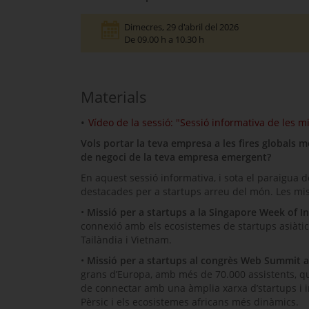
Dimecres
, 29 d'abril del 2026
De 09.00 h a 10.30 h
Materials
Vídeo de la sessió: "Sessió informativa de les 
Vols portar la teva empresa a les fires globals m
de negoci de la teva empresa emergent?
En aquest sessió informativa, i sota el paraigua 
destacades per a startups arreu del món. Les mi
•
Missió per a startups a la Singapore Week of
connexió amb els ecosistemes de startups asiàtic
Tailàndia i Vietnam.
•
Missió per a startups al congrès
Web Summit a
grans d’Europa, amb més de 70.000 assistents, que
de connectar amb una àmplia xarxa d’startups i i
Pèrsic i els ecosistemes africans més dinàmics.