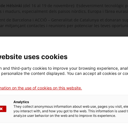
 de Hèlsinki
(del 16 al 19 de novembre): Esdeveniment tecnològic p
s i madurs, especialment dels països nòrdics, Europa i l’àrea eurasi
ent de Barcelona i ACCIÓ – Generalitat de Catalunya et donaran s
car mitjançant contactes i reunions per potenciar les teves oportun
 quina cita s’ajusta més a la teva startup
. No deixis passar aquest
 TechCrunch Disrupt de San Francisco et pots inscriure ala sessió de
website uses cookies
tarda.
Enllaç a la sessió de presentació de la missió per a startups a
 and third-party cookies to improve your browsing experience, ana
d personalize the content displayed. You can accept all cookies or co
ation on the use of cookies on this website.
Analytics
They collect anonymous information about web use, pages you visit, e
you interact with, and how you got to the web. This information is used 
analyze user behavior on the web and to improve its experience.