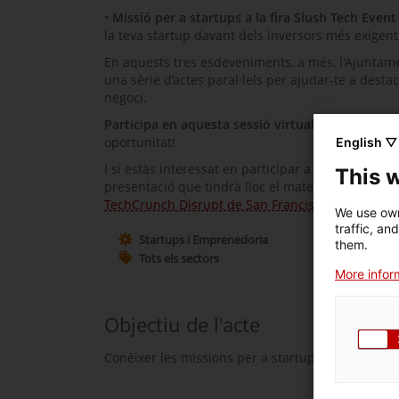
•
Missió per a startups a la fira Slush Tech Event
la teva startup davant dels inversors més exigent
En aquests tres esdeveniments, a més, l'Ajuntam
una sèrie d’actes paral·lels per ajudar-te a desta
negoci.
Participa en aquesta sessió virtual i descobriràs
oportunitat!
English ▽
I si estàs interessat en participar a la missió al
This 
presentació que tindrà lloc el mateix dia 29 a la 
TechCrunch Disrupt de San Francisco
.
We use own
traffic, an
Startups i Emprenedoria
them.
Tots els sectors
More inform
Objectiu de l'acte
Conèixer les missions per a startups del 2026.