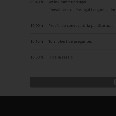
09.40 h
WebSummit Portugal
Consultores de Portugal i organitzad
10.00 h
Procés de convocatòria per Startups i
10.15 h
Torn obert de preguntes
10.30 h
Fi de la sessió