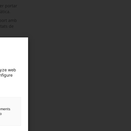
er portar
àtica.
uport amb
itats de
a
l
lyze web
nfigure
lements
to