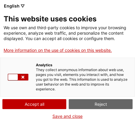
Menú
Cerc
. Obre en una nova finestra.
English ▽
This website uses cookies
ACCIÓ - Agència per al creixement de les empreses
ACCIÓ - Agència per al creixement de les empreses
Cercador
We use own and third-party cookies to improve your browsing
Inici
experience, analyze web traffic, and personalize the content
Agenda
displayed. You can accept all cookies or configure them.
Ajuts i serveis
More information on the use of cookies on this website.
ACCIÓ ‘ON’ a Puigcerdà:
Països
Respostes per als nous
Analytics
Serveis d'internacionalització
Serveis d'innovació
They collect anonymous information about web use,
Sectors
pages you visit, elements you interact with, and how
temps
you got to the web. This information is used to analyze
Convocatòries d'ajuts obertes
Últimes notícies
user behavior on the web and to improve its
Activitats
experience.
Properes activitats
Informació sobre ajuts i serveis
ACCIÓ
Accept all
Reject
Dimarts
, 12 de maig del 2026
. Obre en una nova finestra.
Contacte
Save and close
De 09.00 h a 11.30 h
ca
Gratuït