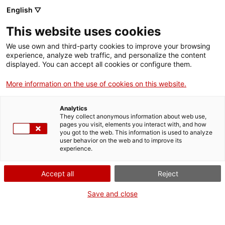
Menú
Cerc
. Obre en una nova finestra.
English ▽
This website uses cookies
ACCIÓ - Agència per al creixement de les empreses
ACCIÓ - Agència per al creixement de les empreses
Cercador
We use own and third-party cookies to improve your browsing
Inici
experience, analyze web traffic, and personalize the content
Agenda
displayed. You can accept all cookies or configure them.
Ajuts i serveis
More information on the use of cookies on this website.
Estratègies de creixement
Països
per augmentar la dimensió
Analytics
Serveis d'internacionalització
Serveis d'innovació
They collect anonymous information about web use,
Sectors
pages you visit, elements you interact with, and how
de la teva empresa a La
you got to the web. This information is used to analyze
Convocatòries d'ajuts obertes
Últimes notícies
user behavior on the web and to improve its
Activitats
Seu d'Urgell
experience.
Properes activitats
ACCIÓ
Accept all
Reject
Jornades i conferències
. Obre en una nova finestra.
Contacte
Save and close
Dimecres
, 20 de maig del 2026
ca
De 10.00 h a 13.15 h