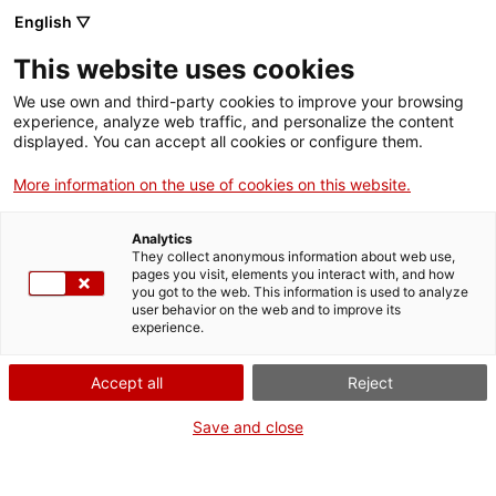
Menú
Cerc
. Obre en una nova finestra.
English ▽
This website uses cookies
ACCIÓ - Agència per al creixement de les empreses
ACCIÓ - Agència per al creixement de les empreses
Cercador
We use own and third-party cookies to improve your browsing
Inici
experience, analyze web traffic, and personalize the content
Agenda
displayed. You can accept all cookies or configure them.
Ajuts i serveis
More information on the use of cookies on this website.
La patentabilitat de les
Països
invencions basades en
Analytics
Serveis d'internacionalització
Serveis d'innovació
They collect anonymous information about web use,
Sectors
pages you visit, elements you interact with, and how
software
you got to the web. This information is used to analyze
Convocatòries d'ajuts obertes
Últimes notícies
user behavior on the web and to improve its
Activitats
experience.
Properes activitats
Workshops i formacions
ACCIÓ
Accept all
Reject
Dimarts
, 26 de maig del 2026
. Obre en una nova finestra.
Contacte
Save and close
De 10.00 h a 13.00 h
ca
Gratuït