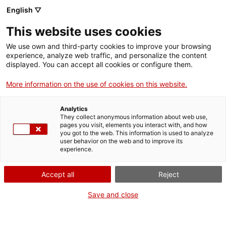
Menú
Cerc
. Obre en una nova finestra.
English ▽
This website uses cookies
ACCIÓ - Agència per al creixement de les empreses
ACCIÓ - Agència per al creixement de les empreses
Cercador
We use own and third-party cookies to improve your browsing
Inici
experience, analyze web traffic, and personalize the content
Agenda
displayed. You can accept all cookies or configure them.
Ajuts i serveis
More information on the use of cookies on this website.
Estratègies de creixement
Països
per al sector de la mobilitat
Analytics
Serveis d'internacionalització
Serveis d'innovació
They collect anonymous information about web use,
Sectors
pages you visit, elements you interact with, and how
you got to the web. This information is used to analyze
Convocatòries d'ajuts obertes
Últimes notícies
user behavior on the web and to improve its
Activitats
Jornades i conferències
experience.
Properes activitats
Dimecres
, 27 de maig del 2026
ACCIÓ
Accept all
Reject
De 10.00 h a 13.15 h
. Obre en una nova finestra.
Contacte
Inscripcions fins al 26 de maig
Save and close
Gratuït
ca