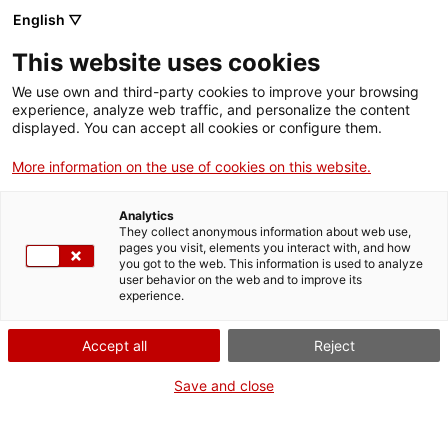
Menú
Cerc
. Obre en una nova finestra.
English ▽
This website uses cookies
ACCIÓ - Agència per al creixement de les empreses
ACCIÓ - Agència per al creixement de les empreses
Cercador
We use own and third-party cookies to improve your browsing
Inici
experience, analyze web traffic, and personalize the content
Agenda
displayed. You can accept all cookies or configure them.
Ajuts i serveis
More information on the use of cookies on this website.
Més enllà del producte:
Països
com internacionalitzar a
Analytics
Serveis d'internacionalització
Serveis d'innovació
They collect anonymous information about web use,
Sectors
pages you visit, elements you interact with, and how
través de la longevitat
you got to the web. This information is used to analyze
Convocatòries d'ajuts obertes
Últimes notícies
user behavior on the web and to improve its
Activitats
experience.
Properes activitats
Jornades i conferències
ACCIÓ
Accept all
Reject
Dimecres
, 3 de juny del 2026
. Obre en una nova finestra.
Contacte
Save and close
De 10.00 h a 11.00 h
ca
Gratuït