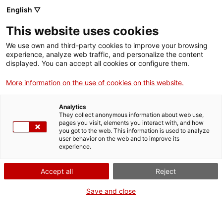
Menú
Cerc
. Obre en una nova finestra.
English ▽
This website uses cookies
ACCIÓ - Agència per al creixement de les empreses
ACCIÓ - Agència per al creixement de les empreses
Cercador
We use own and third-party cookies to improve your browsing
Inici
experience, analyze web traffic, and personalize the content
Agenda
displayed. You can accept all cookies or configure them.
Ajuts i serveis
More information on the use of cookies on this website.
Innovació tecnològica per a
Països
empreses d’automoció i
Analytics
Serveis d'internacionalització
Serveis d'innovació
They collect anonymous information about web use,
Sectors
pages you visit, elements you interact with, and how
mobilitat
you got to the web. This information is used to analyze
Convocatòries d'ajuts obertes
Últimes notícies
user behavior on the web and to improve its
Activitats
experience.
Properes activitats
Jornades i conferències
ACCIÓ
Accept all
Reject
Dijous
, 4 de juny del 2026
. Obre en una nova finestra.
Contacte
Save and close
De 10.00 h a 13.00 h
ca
Gratuït