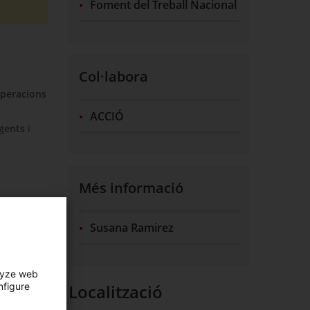
Foment del Treball Nacional
Col·labora
operacions
ACCIÓ
igents
i
Més informació
Susana Ramirez
lyze web
Localització
nfigure