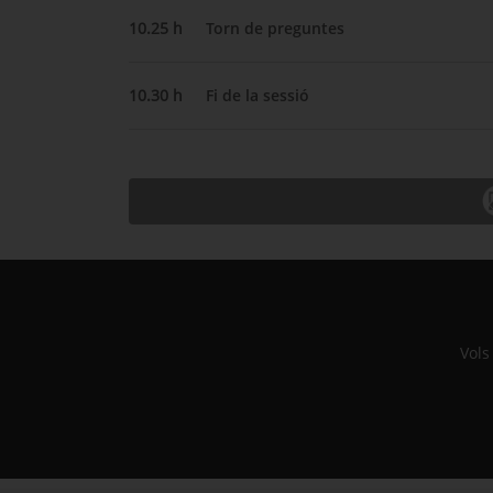
10.25 h
Torn de preguntes
10.30 h
Fi de la sessió
Vols