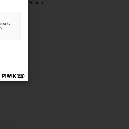
En línia
lements
to