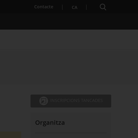
Cercador
. Obre en una nova finestra.
Contacte
CA
s notícies
Properes activitats
INSCRIPCIONS TANCADES
Organitza