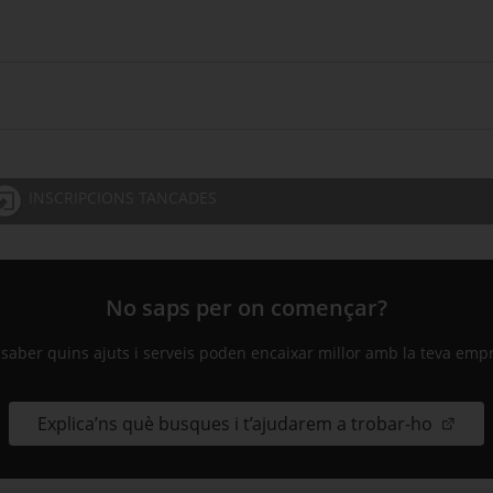
INSCRIPCIONS TANCADES
No saps per on començar?
 saber quins ajuts i serveis poden encaixar millor amb la teva emp
Explica’ns què busques i t’ajudarem a trobar-ho