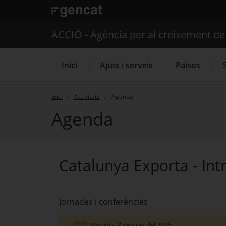
. Obre en una nova finestra.
ACCIÓ - Agència per al creixement d
Inici
Ajuts i serveis
Països
Inici
Activitats
Agenda
Agenda
Serveis d'internacionalització
Catalunya Exporta - Int
Jornades i conferències
Dimarts
, 9 de juny del 2026