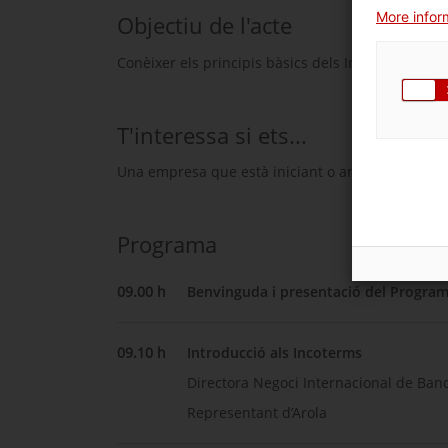
More inform
Objectiu de l'acte
Conèixer els principis bàsics dels Incoterms vigen
T'interessa si ets...
Una empresa que està iniciant o ampliant la seva
Programa
09.00 h
Benvinguda i presentació del Progra
09.10 h
Introducció als Incoterms
Directora Negoci Internacional de Ban
Representant d’Arola