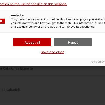
ation on the use of cookies on this website.
ts i quan es recomana la utilització de cadascun d’ells.
Analytics
They collect anonymous information about web use, pages you visit, e
you interact with, and how you got to the web. This information is used 
analyze user behavior on the web and to improve its experience.
 presència en mercats internacionals.
Accept all
Reject
Save and close
Powered by
ma Catalunya Exporta
c de Sabadell