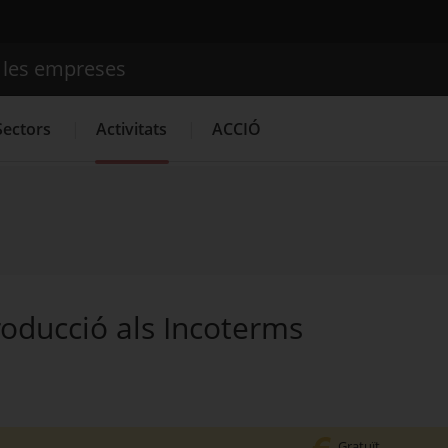
e les empreses
Cercador
Sectors
Activitats
ACCIÓ
Serveis d'innovació
Convocatòries d'ajuts obertes
Últime
roducció als Incoterms
Gratuït